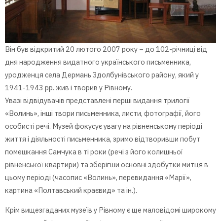
Він був відкритий 20 лютого 2007 року – до 102-річниці від
дня народження видатного українського письменника,
уродженця села Дермань Здолбунівського району, який у
1941-1943 рр. жив і творив у Рівному.
Увазі відвідувачів представлені перші видання трилогії
«Волинь», інші твори письменника, листи, фотографії, його
особисті речі. Музей фокусує увагу на рівненському періоді
життя і діяльності письменника, зримо відтворивши побут
помешкання Самчука в ті роки (речі з його колишньої
рівненської квартири) та зберігши основні здобутки митця в
цьому періоді (часопис «Волинь», перевидання «Марії»,
картина «Полтавський краєвид» та ін.).
Крім вищезгаданих музеїв у Рівному є ще маловідомі широкому