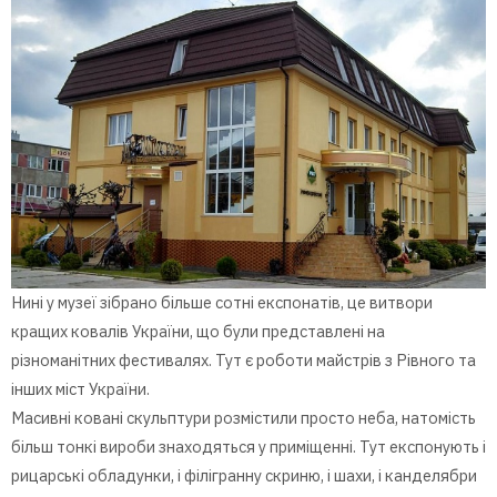
Нині у музеї зібрано більше сотні експонатів, це витвори
кращих ковалів України, що були представлені на
різноманітних фестивалях. Тут є роботи майстрів з Рівного та
інших міст України.
Масивні ковані скульптури розмістили просто неба, натомість
більш тонкі вироби знаходяться у приміщенні. Тут експонують і
рицарські обладунки, і філігранну скриню, і шахи, і канделябри