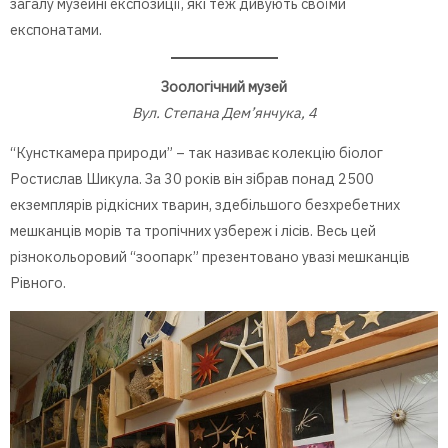
загалу музейні експозиції, які теж дивують своїми
експонатами.
Зоологічний музей
Вул. Степана Дем’янчука, 4
“Кунсткамера природи” – так називає колекцію біолог
Ростислав Шикула. За 30 років він зібрав понад 2500
екземплярів рідкісних тварин, здебільшого безхребетних
мешканців морів та тропічних узбереж і лісів. Весь цей
різнокольоровий “зоопарк” презентовано увазі мешканців
Рівного.