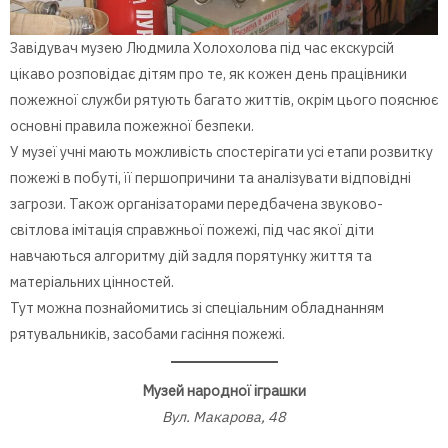
Завідувач музею Людмила Холохолова під час екскурсій
цікаво розповідає дітям про те, як кожен день працівники
пожежної служби рятують багато життів, окрім цього пояснює
основні правила пожежної безпеки.
У музеї учні мають можливість спостерігати усі етапи розвитку
пожежі в побуті, її першопричини та аналізувати відповідні
загрози. Також організаторами передбачена звуково-
світлова імітація справжньої пожежі, під час якої діти
навчаються алгоритму дій задля порятунку життя та
матеріальних цінностей.
Тут можна познайомитись зі спеціальним обладнанням
рятувальників, засобами гасіння пожежі.
Музей народної іграшки
Вул. Макарова, 48