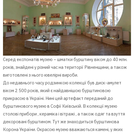
Серед експонатів музею – шматки бурштину віком до 40 млн.
років, знайдені у різний час на території Рівненщини, а також
виготовлені з нього ювелірні вироби.
До недавнього часу родзинкою колекції був диск-амулет
віком 2 500 років, який є найдавнішою бурштиновою
прикрасою в Україні. Нині цей артефакт переданий до
бурштинового музею в Софії Київській. В колекції музею
столові прибори , кераміка і вітражі , а також одяг та взуття
декоровані бурштином. Тут же знаходиться бурштинова
Корона України. Окрасою музею вважаються камені, у яких