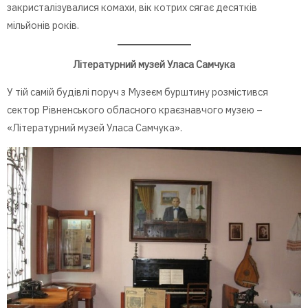
закристалізувалися комахи, вік котрих сягає десятків
мільйонів років.
Літературний музей Уласа Самчука
У тій самій будівлі поруч з Музеєм бурштину розмістився
сектор Рівненського обласного краєзнавчого музею –
«Літературний музей Уласа Самчука».