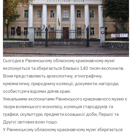
Сьогодні в Рівненському обласному краєзнавчому музеї
експонується та зберігається близько 140 тисяч експонатів.
Вони представляють археологічну, етнографічну,
нумізматичну, природничу колекції, документи, нагороди,
особисті речі відомих діячів краю.
Унікальними експонатами Рівненського краєзнавчого музею є
твори волинського іконопису, колекція стародруків та
графіки, скульптури, предмети козацької доби, Першої та
Другої світових воєн тощо.
У Рівненському обласному краєзнавчому музеї зберігається