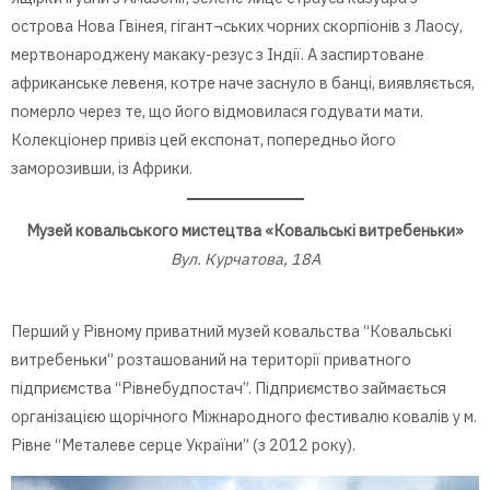
острова Нова Гвінея, гігант¬ських чорних скорпіонів з Лаосу,
мертвонароджену макаку-резус з Індії. А заспиртоване
африканське левеня, котре наче заснуло в банці, виявляється,
померло через те, що його відмовилася годувати мати.
Колекціонер привіз цей експонат, попередньо його
заморозивши, із Африки.
Музей ковальського мистецтва «Ковальські витребеньки»
Вул. Курчатова, 18А
Перший у Рівному приватний музей ковальства “Ковальські
витребеньки” розташований на території приватного
підприємства “Рівнебудпостач”. Підприємство займається
організацією щорічного Міжнародного фестивалю ковалів у м.
Рівне “Металеве серце України” (з 2012 року).