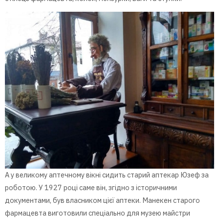
А у великому аптечному вікні сидить старий аптекар Юзеф за
роботою. У 1927 році саме він, згідно з історичними
документами, був власником цієї аптеки. Манекен старого
фармацевта виготовили спеціально для музею майстри