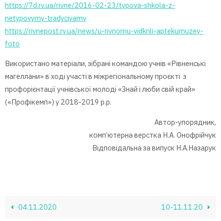
https://7d.rv.ua/rivne/2016-02-23/typova-shkola-z-
netypovymy-tradyciyamy
https://rivnepost.rv.ua/news/u-rivnomu-vidkrili-aptekumuzey-
foto
Використано матеріали, зібрані командою учнів «Рівненські
магеллани» в ході участі в міжрегіональному проєкті з
профорієнтації учнівської молоді «Знай і люби свій край»
(«Профікемп») у 2018-2019 р.р.
Автор-упорядник,
комп’ютерна верстка Н.А. Онофрійчук
Відповідальна за випуск Н.А.Назарук
04.11.2020
10-11.11.20