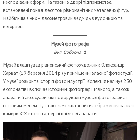
несподіваних форм. На газоні в дворі підприємства
встановлені понад десяток різноманітних металевих фігур.
Найбільша з них – двохметровий ведмідь з вудочкою та
відерцем.
Музей фотографії
Вул. Соборна, 1
Музей влаштував рівненський фотохудожник Олександр
Харват (19 березня 2014 р.) у приміщенні власної фотостудії.
У музеї розкрита історія фотоіндустрії. Колекція налічує 250
експонатів і включає історичні фотографії Рівного, а також
апарати й аксесуари, які подарували музеєві фотографи зі
світовим іменем. Тут також можна знайти зображення на склі,
камери ХІХ століття, перші плівкові апарати.