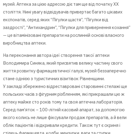
музей. Аптека за цією адресою діє там ще від початку XX
століття. Нині увагу відвідувачів привертає багато цікавих
експонатів, серед яких “Пігулки щастя”, “Пігулки від
заздрості”, “Антихандрин”, “Пігулки для привернення кохання”
— це вітамінізовані препарати на рослинній основі власного
виробництва аптеки.
На переконання автора ідеї створення такої аптеки
Володимира Синяка, який присвятив велику частину свого
життя розвитку фармацевтичної галузі, музей беззаперечно
стане однією з туристичних візитівок Рівненщини.
У закладі збережено відреставровані старовинні стелажі ще
польських часів з фігурним різбленням, які прикрашали цю ж
аптеку майже сто років тому та своя аптечна лабораторія.
Серед пам’яток – 100-літній касовий апарат, за допомогою
якого колись не лише фіксували продаж препаратів, а й вели
облік пацієнтів і відкривали кредити. Також тут є скриня і
стілець фармацевта, колби, мензурки, ваги та ступки.