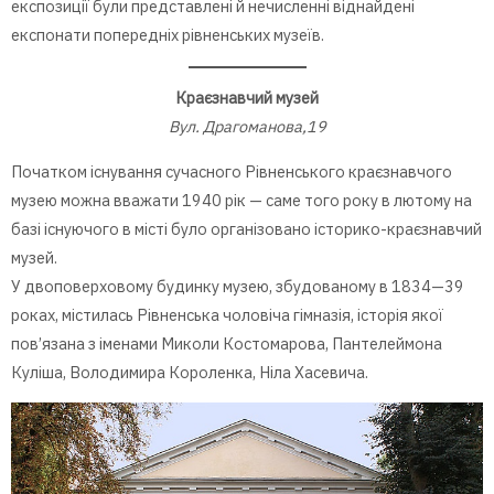
експозиції були представлені й нечисленні віднайдені
експонати попередніх рівненських музеїв.
Краєзнавчий музей
Вул. Драгоманова,19
Початком існування сучасного Рівненського краєзнавчого
музею можна вважати 1940 рік — саме того року в лютому на
базі існуючого в місті було організовано історико-краєзнавчий
музей.
У двоповерховому будинку музею, збудованому в 1834—39
роках, містилась Рівненська чоловіча гімназія, історія якої
пов’язана з іменами Миколи Костомарова, Пантелеймона
Куліша, Володимира Короленка, Ніла Хасевича.