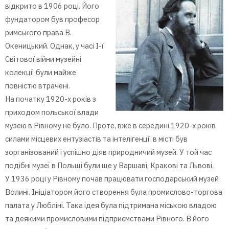
відкрито в 1906 році. Його
фундатором був професор
римського права В.
Океницький. Однак, у часі І-ї
Світової війни музейні
колекції були майже
повністю втрачені.
На початку 1920-х років з
приходом польської влади
музею в Рівному не було. Проте, вже в середині 1920-х років
силами місцевих ентузіастів та інтелігенції в місті був
зорганізований і успішно діяв природничий музей. У той час
подібні музеї в Польщі були ще у Варшаві, Кракові та Львові.
У 1936 році у Рівному почав працювати господарський музей
Волині. Ініціатором його створення була промислово-торгова
палата у Любліні. Така ідея була підтримана міською владою
та деякими промисловими підприємствами Рівного. В його