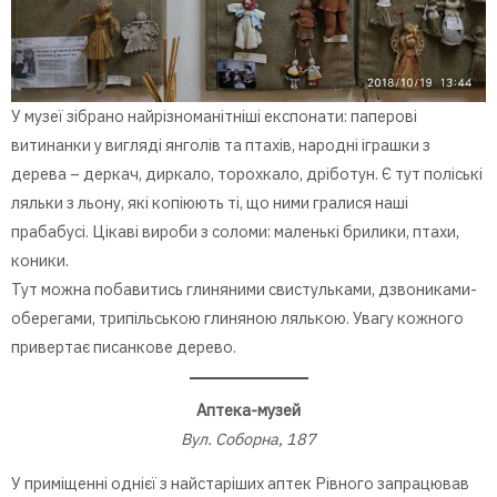
У музеї зібрано найрізноманітніші експонати: паперові
витинанки у вигляді янголів та птахів, народні іграшки з
дерева – деркач, диркало, торохкало, дріботун. Є тут поліські
ляльки з льону, які копіюють ті, що ними гралися наші
прабабусі. Цікаві вироби з соломи: маленькі брилики, птахи,
коники.
Тут можна побавитись глиняними свистульками, дзвониками-
оберегами, трипільською глиняною лялькою. Увагу кожного
привертає писанкове дерево.
Аптека-музей
Вул. Соборна, 187
У приміщенні однієї з найстаріших аптек Рівного запрацював