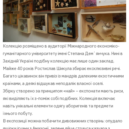
Колекцію розміщено в аудиторії Міжнародного економіко-
гуманітарного університету імені Степана Дем`янчука. Нині в
Західній Україні подібну колекцію має лише один заклад.
Майже 40 років Ростислав Шикула збирає ексклюзивні речі.
Багато цікавинок він привіз із мандрів далекими екзотичними
країнами, а деякі відшукав неподалік власної оселі.
Збірку створено за принципом «най» – експонати мають риси,
які виділяють їх з-поміж собі подібних. Колекція включає
навіть унікальні елементи одягу аборигенів та предмети
їхнього побуту.
В експозиції можна побачити дивовижних створінь: опудало
ящірки ігуани з Амазонії, зелене яйце страуса казуара з