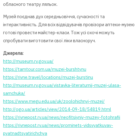
обласного театру ляльок.
Музей поєднав дух середньовіччя, сучасності та
інтерактивність. Для всіх відвідувачів провізори аптеки-музею
готові провести майстер-класи. Тож усі охочі можуть
спробувати виготовити свої ліки власноруч.
Джерела:
http://museum.rv.gov.ua/
https://tamtour.com.ua/muzei-burshtynu
https://rivne.travel/locations/muzej-burstinu
http://museum.rv.gov.ua/vistavka-literaturnij-muzej-ulasa-
samchuka/
https://www.megu.edu.ua/uk/zoolohichnyj-muzej/
http://ogo.ua/articles/view/2014-09-18/54819.html
https://rivnepost.rv.ua/news/neofitsiyniy-muzey-fotohrafii
https://rivnepost.rv.ua/news/prominets-vidsvyatkuvav-
pyatnadtsyatirichchya