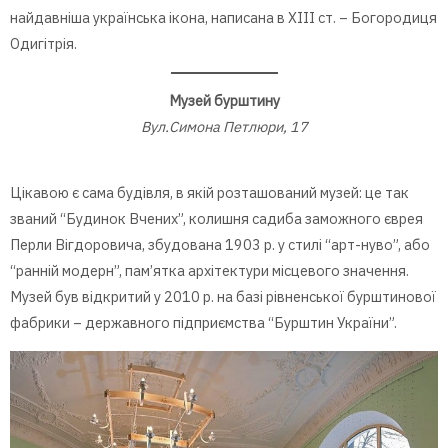
найдавніша українська ікона, написана в ХІІІ ст. – Богородиця
Одигітрія.
Музей бурштину
Вул.Симона Петлюри, 17
Цікавою є сама будівля, в якій розташований музей: це так
званий “Будинок Вчених”, колишня садиба заможного єврея
Перли Вігдоровича, збудована 1903 р. у стилі “арт-нуво”, або
“ранній модерн”, пам’ятка архітектури місцевого значення.
Музей був відкритий у 2010 р. на базі рівненської бурштинової
фабрики – державного підприємства “Бурштин України”.