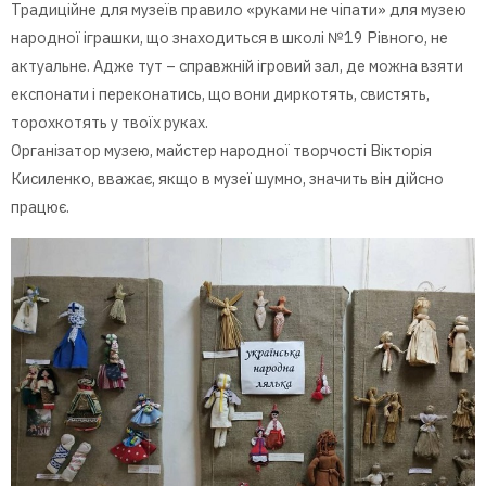
Традиційне для музеїв правило «руками не чіпати» для музею
народної іграшки, що знаходиться в школі №19 Рівного, не
актуальне. Адже тут – справжній ігровий зал, де можна взяти
експонати і переконатись, що вони диркотять, свистять,
торохкотять у твоїх руках.
Організатор музею, майстер народної творчості Вікторія
Кисиленко, вважає, якщо в музеї шумно, значить він дійсно
працює.