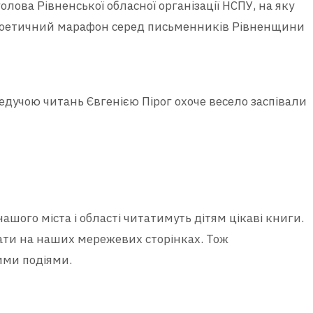
лова Рівненської обласної організації НСПУ, на яку
й поетичний марафон серед письменників Рівненщини
ведучою читань Євгенією Пірог охоче весело заспівали
ашого міста і області читатимуть дітям цікаві книги.
ти на наших мережевих сторінках. Тож
ими подіями.