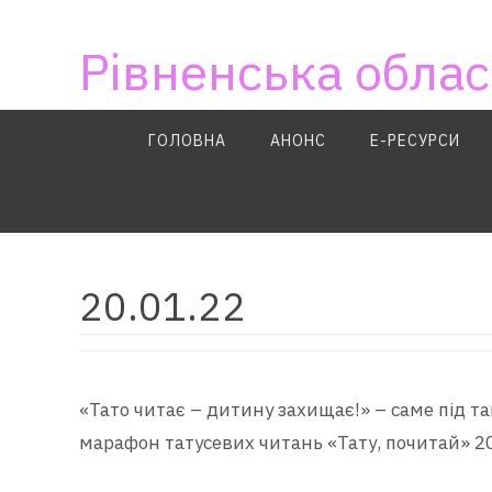
Skip
to
Рівненська облас
content
Skip
ГОЛОВНА
АНОНС
E-РЕСУРСИ
to
content
20.01.22
«Тато читає – дитину захищає!» – саме під та
марафон татусевих читань «Тату, почитай» 20