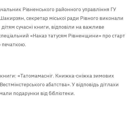
ачальник Рівненського районного управління ГУ
р Шакирзян, секретар міської ради Рівного виконали
и дітям сучасні книги, відповіли на важливе
спеціальний «Наказ татусям Рівненщини» про старт
 печаткою.
и книги: «Татомамасніг. Книжка-сніжка зимових
стмінстерського абатства». У відповідь дітлахи
имали подарунки від бібліотеки.