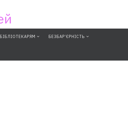
ей
БІБЛІОТЕКАРЯМ
БЕЗБАР’ЄРНІСТЬ
earch Button
Search for: