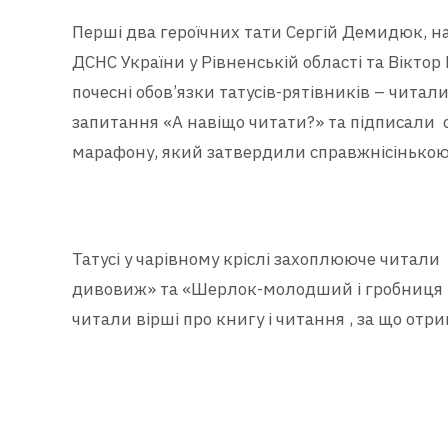
Перші два героїчних тати Сергій Демидюк, н
ДСНС України у Рівненській області та Вікто
почесні обов’язки татусів-рятівників – читал
запитання «А навіщо читати?» та підписали 
марафону, який затвердили справжнісінькою
Татусі у чарівному кріслі захоплююче читал
дивовиж» та «Шерлок-молодший і гробниця Ве
читали вірші про книгу і читання , за що отр