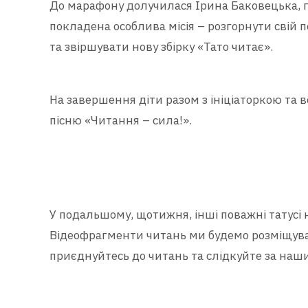
До марафону долучилася Ірина Баковецька, го
покладена особлива місія – розгорнути сві
та звіршувати нову збірку «Тато читає».
На завершення діти разом з ініціаторкою та 
пісню «Читання – сила!».
У подальшому, щотижня, інші поважні татусі н
Відеофрагменти читань ми будемо розміщува
приєднуйтесь до читань та слідкуйте за наш