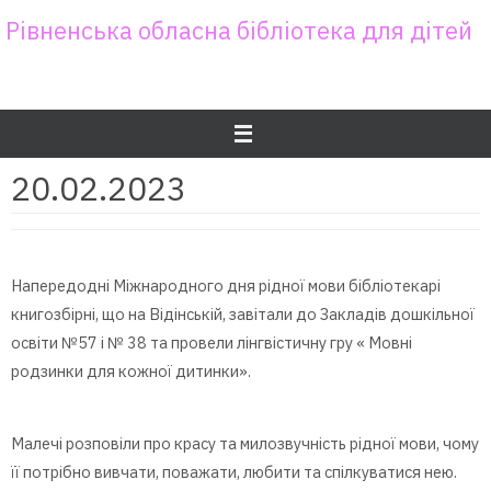
Skip
Рівненська обласна бібліотека для дітей
to
content
20.02.2023
Напередодні Міжнародного дня рідної мови бібліотекарі
книгозбірні, що на Відінській, завітали до Закладів дошкільної
освіти №57 і № 38 та провели лінгвістичну гру « Мовні
родзинки для кожної дитинки».
Малечі розповіли про красу та милозвучність рідної мови, чому
її потрібно вивчати, поважати, любити та спілкуватися нею.