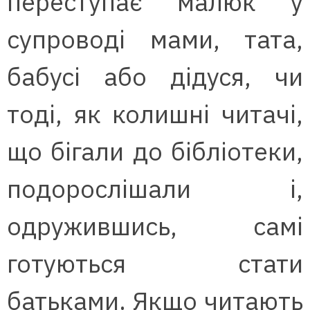
переступає малюк у
супроводі мами, тата,
бабусі або дідуся, чи
тоді, як колишні читачі,
що бігали до бібліотеки,
подорослішали і,
одружившись, самі
готуються стати
батьками. Якщо читають