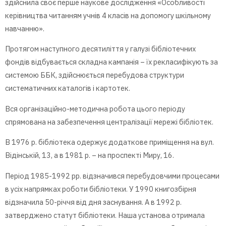
здійснила своє перше наукове дослідження «Особливості
керівництва читанням учнів 4 класів на допомогу шкільному
навчанню».
Протягом наступного десятиліття у галузі бібліотечних
фондів відбувається складна кампанія – їх рекласифікують за
системою ББК, здійснюється перебудова структури
систематичних каталогів і картотек.
Вся організаційно-методична робота цього періоду
спрямована на забезпечення централізації мережі бібліотек.
В 1976 р. бібліотека одержує додаткове приміщення
на
вул.
Відінській, 13, а в 1981 р. –
на
п
роспект
і
Миру, 16.
Період 1985-1992 рр. відзначився перебудовчими процесами
в усіх напрямках
роботи
бібліотеки.
У
1990 книгозбірня
відзначила 50-річчя від дня заснування. А в 1992 р.
затверджено статут бібліотеки. Наша установа отримала