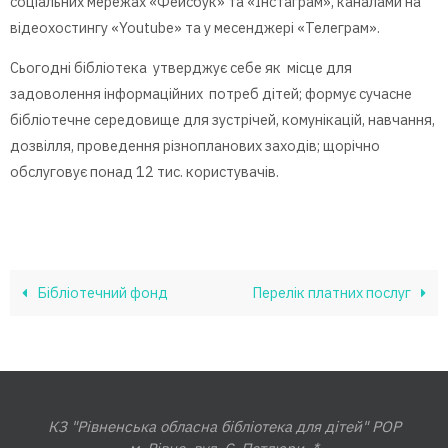
соціальних мережах «Фейсбук» та «Інстаграм», каналами на
відеохостингу «
Youtube
» та у месенджері «Телеграм».
Сьогодні бібліотека утверджує себе як місце для
задоволення інформаційних потреб дітей; формує сучасне
бібліотечне середовище для зустрічей, комунікацій, навчання,
дозвілля, проведення різнопланових заходів; щорічно
обслуговує понад 12 тис. користувачів.
Бібліотечний фонд
Перелік платних послуг
КЗ "Рівненська обласна бібліотека для дітей" РОР