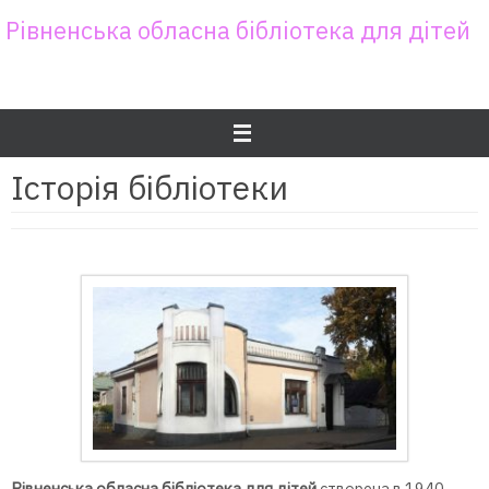
Skip
Рівненська обласна бібліотека для дітей
to
content
Історія бібліотеки
Рівненська обласна бібліотека для дітей
створена в 1940