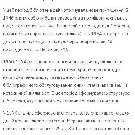
У цей період бібліотека двічі отримувала нове приміщення. В
1946 р. книгозбірня була переведена в приміщення, спільне з
будинком піонерів на вул. Ленінській,4 (сьогодні вул. Соборна,
приміщення єпархіального управління), а в 1954 р. одержала
додаткове приміщення на вул. Червоноармійській, 43
(сьогодні – вул. С. Петлюри, 27).
1960-1974 рр. – період інтенсивного розвитку бібліотеки,
становлення та визначення її структури, зміцнення кадрів,
вдосконалення змісту та методики бібліотечно-
бібліографічного обслуговування юних читачів, активізації її
методичної діяльності. В цей період сформувалась структура
бібліотеки, яку з незначними змінами вона має і сьогодні.
У 1974 р. діяла сформована система каталогів і картотек для
дітей кожної вікової категорії. Мережа бібліотек області в
цей період збільшилася з 29 до 35. Цього ж року книгозбірня