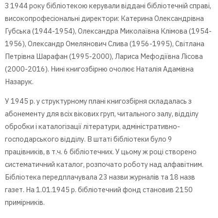
З 1944 року бібліотекою керували віддані бібліотечній справі,
високопрофесіональні директори: Катерина Олександрівна
Губська (1944-1954), Олександра Миколаївна Клімова (1954-
1956), Олександр Омелянович Слива (1956-1995), Світлана
Петрівна Шарафан (1995-2000), Лариса Мефодіївна Лісова
(2000-2016). Нині книгозбірню очолює Наталія Адамівна
Назарук.
У 1945 р. у структурному плані книгозбірня складалась з
абонементу для всіх вікових груп, читального залу, відділу
обробки і каталогізації літератури, адміністративно-
господарського відділу. В штаті бібліотеки було 9
працівників, в т.ч. 6 бібліотечних. У цьому ж році створено
систематичний каталог, розпочато роботу над алфавітним.
Бібліотека передплачувала 23 назви журналів та 18 назв
газет. На 1.01.1945 р. бібліотечний фонд становив 2150
примірників.