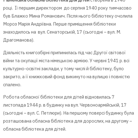
році. Її першим директором до серпня 1940 року тимчасово
був Блажко Мина Романович. Після нього бібліотеку очолила
Мороз Марія Андріївна. Перше приміщення бібліотеки
знаходилось на вул. Сенаторській, 17 (сьогодні – вул. М.
Драгоманова).
Діяльність книгозбірні припинилась під час Другої світової
війни та окупації міста німецькою армією. У червні 1941 р. всі
культурно-освітні заклади, у тому числі й бібліотеку, було
закрито, а її книжковий фонд викинуто на вулицю і повністю
спалено.
Робота обласної бібліотеки для дітей відновилась 7
листопада 1944 р. в будинку на вул. Червоноармійській, 17
(сьогодні – вул. С. Петлюри). На першому поверсі будинку була
розташована обласна бібліотека для дорослих, на другому –
обласна бібліотека для дітей.