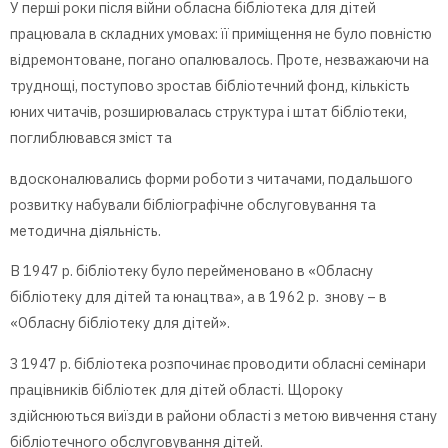
У перші роки після війни обласна бібліотека для дітей
працювала в складних умовах: її приміщення не було повністю
відремонтоване, погано опалювалось. Проте, незважаючи на
труднощі, поступово зростав бібліотечний фонд, кількість
юних читачів, розширювалась структура і штат бібліотеки,
поглиблювався зміст та
вдосконалювались форми роботи з читачами, подальшого
розвитку набували бібліографічне обслуговування та
методична діяльність.
В 1947 р. бібліотеку було перейменовано в «Обласну
бібліотеку для дітей та юнацтва», а в 1962 р. знову – в
«Обласну бібліотеку для дітей».
З 1947 р. бібліотека розпочинає проводити обласні семінари
працівників бібліотек для дітей області. Щороку
здійснюються виїзди в райони області з метою вивчення стану
бібліотечного обслуговування дітей.