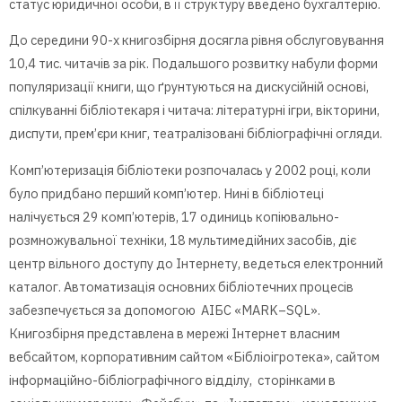
статус юридичної особи, в її структуру введено бухгалтерію.
До середини 90-х книгозбірня
досягла рівня обслуговування
10
,4 тис.
читачів
за рік
. Подальшого розвитку набули форми
популяризації книги, що ґрунтуються на дискусійній основі,
спілкуванні бібліотекаря і читача: літературні ігри, вікторини,
диспути, прем’єри книг, театралізовані бібліографічні огляди.
Комп’ютеризація бібліотеки розпочалась у 2002 році, коли
було придбано перший комп’ютер. Нині в бібліотеці
налічується 29 комп’ютерів, 17 одиниць копіювально-
розмножувальної техніки, 18 мультимедійних засобів, діє
центр вільного доступу до Інтернету, ведеться електронний
каталог.
Автоматизація основних бібліотечних процесів
забезпечується за допомогою АІБС «
MARK
–
SQL
».
Книгозбірня представлена в мережі Інтернет власним
вебсайтом, корпоративним сайтом «Бібліоігротека», сайтом
інформаційно-бібліографічного відділу, сторінками в