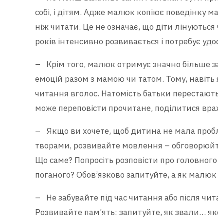
собі, і дітям. Адже малюк копіює поведінку м
ніж читати. Це не означає, що діти лінуються
років інтенсивно розвивається і потребує уд
– Крім того, малюк отримує значно більше з
емоцій разом з мамою чи татом. Тому, навіт
читання вголос. Натомість батьки перестають
може переповісти прочитане, поділитися враж
– Якщо ви хочете, щоб дитина не мала проб
творами, розвивайте мовлення – обговорюйт
Що саме? Попросіть розповісти про головного 
поганого? Обов’язково запитуйте, а як малюк 
– Не забувайте під час читання або після чи
Розвивайте пам’ять: запитуйте, як звали… я