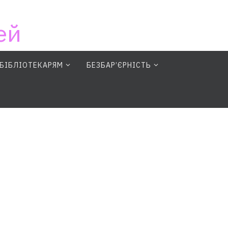
ей
БІБЛІОТЕКАРЯМ
БЕЗБАР’ЄРНІСТЬ
earch Button
Search for: