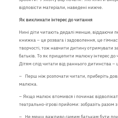
відповісти матеріали, наведені нижче.
Як викликати інтерес до читання
Нині діти читають дедалі менше, віддаючи пе
книжка – це розвага і задоволення, це гімнас
творчості, тож навчити дитину отримувати за
батьків. То як прищепити малюку інтерес до
Дітям слід читати від раннього дитинства – щ
– Перш ніж розпочати читати, приберіть довк
малюка.
– Якщо малюк втомився і починає відволікати
театрально-ігрові прийоми: зобразіть разом
– Не менш важливо самим батькам бути прик