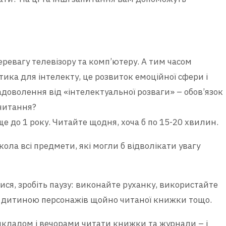
ревагу телевізору та комп’ютеру. А тим часом
тика для інтелекту, це розвиток емоційної сфери і
доволення від «інтелектуальної розваги» – обов’язок
 читання?
е до 1 року. Читайте щодня, хоча б по 15-20 хвилин.
ола всі предмети, які могли б відволікати увагу
ся, зробіть паузу: виконайте руханку, використайте
 з дитиною персонажів щойно читаної книжки тощо.
ладом і вечорами читати книжки та журнали – і