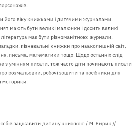
персонажів.
и його віку книжками і дитячими журналами.
льнят мають бути великі малюнки і досить великі
 література має бути різноманітною: журнали,
 загадки, пізнавальні книжки про навколишній світ,
ння, письма, математики тощо. Щодо останніх слід
не з умінням писати, тож часто діти починають писати
 про розмальовки, робочі зошити та посібники для
ї моторики.
особів зацікавити дитину книжкою / М. Кирик //