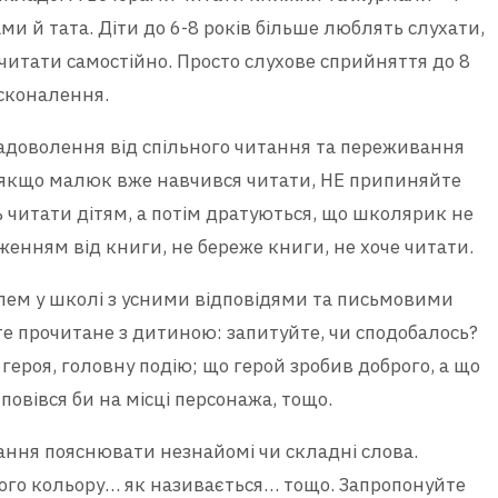
ами й тата. Діти до 6-8 років більше люблять слухати,
 читати самостійно. Просто слухове сприйняття до 8
осконалення.
адоволення від спільного читання та переживання
ь якщо малюк вже навчився читати, НЕ припиняйте
 читати дітям, а потім дратуються, що школярик не
енням від книги, не береже книги, не хоче читати.
лем у школі з усними відповідями та письмовими
е прочитане з дитиною: запитуйте, чи сподобалось?
героя, головну подію; що герой зробив доброго, а що
повівся би на місці персонажа, тощо.
тання пояснювати незнайомі чи складні слова.
кого кольору… як називається… тощо. Запропонуйте