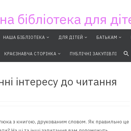
на бібліотека для діт
НАША БІБЛІОТЕКА
ДЛЯ ДІТЕЙ
БАТЬКАМ
S
КРАЄЗНАВЧА СТОРІНКА
ПУБЛІЧНІ ЗАКУПІВЛІ
нні інтересу до читання
алюка з книгою, друкованим словом. Як правильно це
рати? На ці та інші запитання вам допоможуть