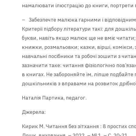
намалювати ілюстрацію до книги, портрети 
– Забезпечте малюка гарними і відповідним
Критерії підбору літератури такі: для дошкі
букви, навіть якщо малюк ще не вміє читати;
книжки, розмальовки; казки, вірші, комікси,
навчальні посібники та робочі зошити з чита
зазначити таке: читання фізіологічно пов’яза
в книгах. Не забороняйте їм, ліпше подбайте
дошкільників з вправами на розвиток дрібно
Наталія Партика, педагог.
Джерела:
Кирик М. Читання без зітхання : 8 простих сп
Дошк. виховання. – 2022. – № 1. – С. 20-21.