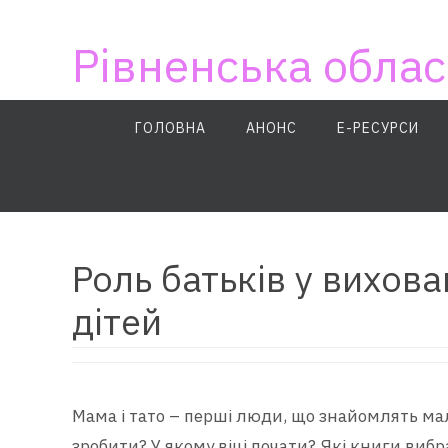
Skip
to
Рівненська облас
content
Skip
ГОЛОВНА
АНОНС
E-РЕСУРСИ
to
content
Роль батьків у вихова
дітей
Мама і тато – перші люди, що знайомлять м
зробити? У якому віці почати? Які книги виб