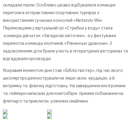
складали пазли. Особливо цікаво відбувалися командні
перегони в інтерактивних спортивних турнірах з
використанням сучасних консолей «Nintendo Wii».
Переможцями у віртуальній грі «Стрибки у воду» стала
команда дівчаток «Загадкові квіточки», а у фехтуванні
перемогла команда хлопчиків «Рівненські дракони». З
задоволенням діти брали участь в літературних вікторинах та
відгадували кросворди.
Яскравим моментом дня став «Бібліотвістер», під час якого
школярі продемонстрували не лише свою ерудицію, а й
витримку та фізичну підготовку. На завершення юні ігромани
та геймери написали для книгозбірні приємні побажання на
фліпчарті та приклеїли усміхнені смайлики.