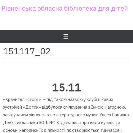
Skip
Рівненська обласна бібліотека для дітей
to
content
151117_02
15.11
«Хранителі історії» – під такою назвою у клубі цікавих
зустрічей «Дотик» відбулося спілкування з Інною Нагорною,
завідувачем рівненського літературного музею Уласа Самчука.
Дев’ятикласники ЗОШ №18 дізналися про види музеїв та
основні напрямки їх діяльності, як створюються тимчасові і