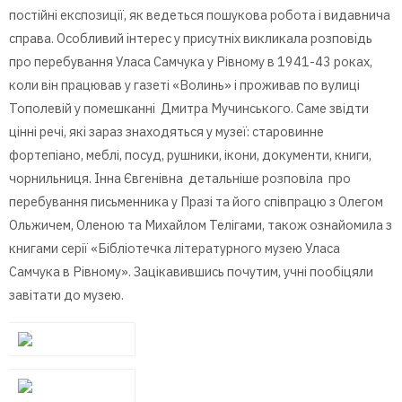
постійні експозиції, як ведеться пошукова робота і видавнича
справа. Особливий інтерес у присутніх викликала розповідь
про перебування Уласа Самчука у Рівному в 1941-43 роках,
коли він працював у газеті «Волинь» і проживав по вулиці
Тополевій у помешканні Дмитра Мучинського. Саме звідти
цінні речі, які зараз знаходяться у музеї: старовинне
фортепіано, меблі, посуд, рушники, ікони, документи, книги,
чорнильниця. Інна Євгенівна детальніше розповіла про
перебування письменника у Празі та його співпрацю з Олегом
Ольжичем, Оленою та Михайлом Телігами, також ознайомила з
книгами серії «Бібліотечка літературного музею Уласа
Самчука в Рівному». Зацікавившись почутим, учні пообіцяли
завітати до музею.