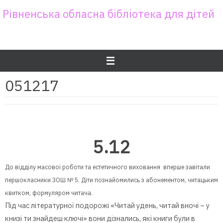
Skip
Рівненська обласна бібліотека для дітей
to
content
051217
5.12
До відділу масової роботи та естетичного виховання вперше завітали
першокласники ЗОШ № 5. Діти познайомились з абонементом, читацьким
квитком, формуляром читача.
Під час літературної подорожі «Читай удень, читай вночі – у
книзі ти знайдеш ключі» вони дізнались, які книги були в