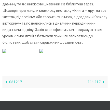
давнину та які книжкові цікавинки є в бібліотеці зараз.
Школярі переглянули книжкову виставку «Книга – друг на все
життя», відеофільм «Як твориться книга», відгадали «Казкову
вікторину» та познайомились з дитячими періодичними
виданнями відділу. 3ахід став ефективним – одразу ж після
уроків кілька дітей з батьками прийшли записатись до
бібліотеки, щоб стати справжніми друзями книг.
061217
111217