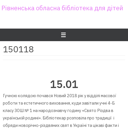
Skip
Рівненська обласна бібліотека для дітей
to
content
150118
15.01
Гучною колядою почався Новий 2018 рік у відділі масової
роботи та естетичного виховання, куди завітали учні 4-Б
класу ЗОШ № 1 на народознавчу годину «Свято Різдва в
українській родині». Бібліотекар розповіла про традиції і
обряди новорічно-різдвяних свят в Україні та цікаві факти і