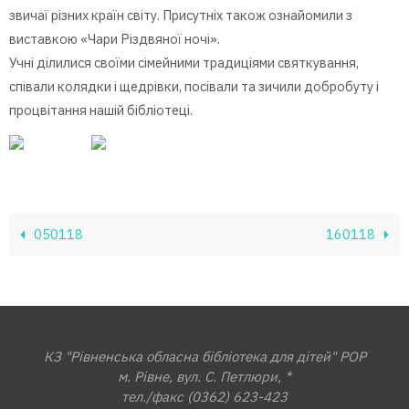
звичаї різних країн світу. Присутніх також ознайомили з
виставкою «Чари Різдвяної ночі».
Учні ділилися своїми сімейними традиціями святкування,
співали колядки і щедрівки, посівали та зичили добробуту і
процвітання нашій бібліотеці.
050118
160118
КЗ "Рівненська обласна бібліотека для дітей" РОР
м. Рівне, вул. С. Петлюри, *
тел./факс (0362) 623-423