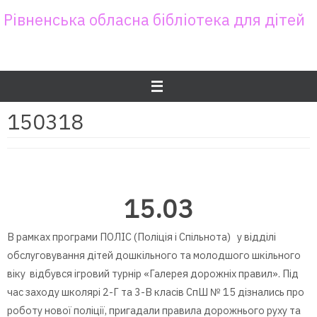
Skip
Рівненська обласна бібліотека для дітей
to
content
150318
15.03
В рамках програми ПОЛІС (Поліція і Спільнота) у відділі
обслуговування дітей дошкільного та молодшого шкільного
віку відбувся ігровий турнір «Галерея дорожніх правил». Під
час заходу школярі 2-Г та 3-В класів СпШ № 15 дізнались про
роботу нової поліції, пригадали правила дорожнього руху та