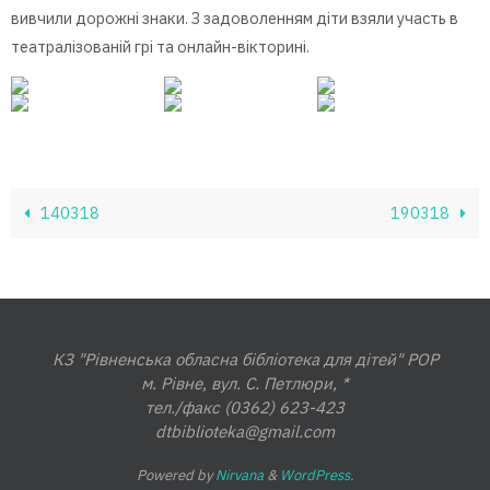
вивчили дорожні знаки. З задоволенням діти взяли участь в
театралізованій грі та онлайн-вікторині.
140318
190318
КЗ "Рівненська обласна бібліотека для дітей" РОР
м. Рівне, вул. С. Петлюри, *
тел./факс (0362) 623-423
dtbiblioteka@gmail.com
Powered by
Nirvana
&
WordPress.