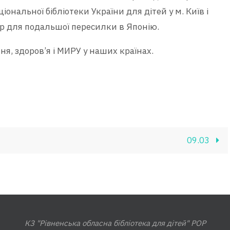
нальної бібліотеки України для дітей у м. Київ і
тр для подальшої пересилки в Японію.
я, здоров’я і МИРУ у наших країнах.
09.03
КЗ "Рівненська обласна бібліотека для дітей" РОР