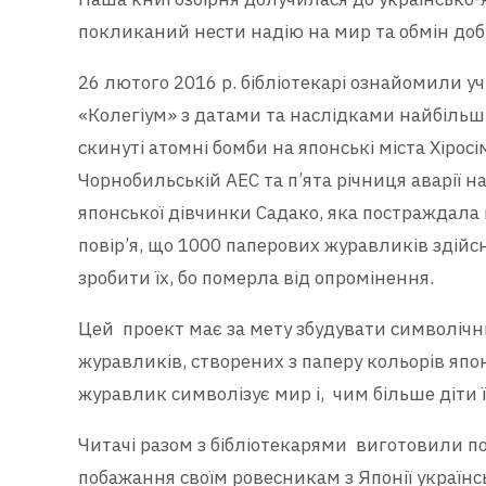
покликаний нести надію на мир та обмін доб
26 лютого 2016 р. бібліотекарі ознайомили
«Колегіум» з датами та наслідками найбільш
скинуті атомні бомби на японські міста Хірос
Чорнобильській АЕС та п’ята річниця аварії н
японської дівчинки Садако, яка постраждала в
повір’я, що 1000 паперових журавликів здійс
зробити їх, бо померла від опромінення.
Цей проект має за мету збудувати символічни
журавликів, створених з паперу кольорів япо
журавлик символізує мир і, чим більше діти ї
Читачі разом з бібліотекарями виготовили п
побажання своїм ровесникам з Японії україн