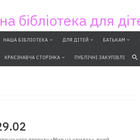
на бібліотека для діт
НАША БІБЛІОТЕКА
ДЛЯ ДІТЕЙ
БАТЬКАМ
S
КРАЄЗНАВЧА СТОРІНКА
ПУБЛІЧНІ ЗАКУПІВЛІ
29.02
японського проекту «Мир на крилах», який