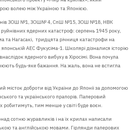
рою волею між Україною та Японією.
 учнів ЗОШ №1, ЗОШ№ 4, СпШ №15, ЗОШ №18, НВК
 руйнівних ядерних катастроф: серпень 1945 року,
іма та Нагасакі, тридцята річниця катастрофи на
а японській АЕС Фукусіма-1. Школярі дізналися історію
наслідок ядерного вибуху в Хіросімі. Вона почула
нюють будь-яке бажання. На жаль, вона не встигла
й місток доброти від України до Японії за допомогою
нського та українського прапорів. Паперовий
х робитимуть, тим менше у світі буде воєн.
онад сотню журавликів і на їх крилах написали
ською та англійською мовами. Гірлянди паперових