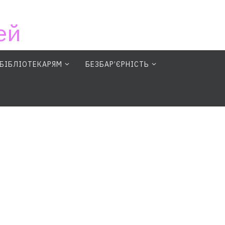
ей
БІБЛІОТЕКАРЯМ
БЕЗБАР’ЄРНІСТЬ
earch Button
Search for: