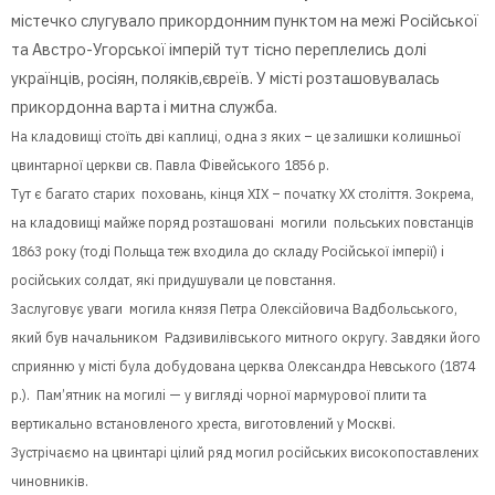
містечко слугувало прикордонним пунктом на межі Російської
та Австро-Угорської імперій тут тісно переплелись долі
українців, росіян, поляків,євреїв. У місті розташовувалась
прикордонна варта і митна служба.
На кладовищі стоїть дві каплиці, одна з яких – це залишки колишньої
цвинтарної церкви св. Павла Фівейського 1856 р.
Тут є багато старих поховань, кінця XІX – початку XX століття. Зокрема,
на кладовищі майже поряд розташовані могили польських повстанців
1863 року (тоді Польща теж входила до складу Російської імперії) і
російських солдат, які придушували це повстання.
Заслуговує уваги могила князя Петра Олексійовича Вадбольського,
який був начальником Радзивилівського митного округу. Завдяки його
сприянню у місті була добудована церква Олександра Невського (1874
р.). Пам’ятник на могилі — у вигляді чорної мармурової плити та
вертикально встановленого хреста, виготовлений у Москві.
Зустрічаємо на цвинтарі цілий ряд могил російських високопоставлених
чиновників.