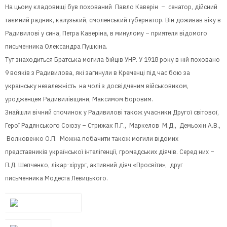
На цьому кладовищі був похований Павло Каверін – сенатор, дійсний
таємний радник, калузький, смоленський губернатор. Він доживав віку в
Радивилові у сина, Петра Каверіна, в минулому – приятеля відомого
письменника Олександра Пушкіна.
Тут знаходиться Братська могила бійців УНР. У 1918 року в ній поховано
9 вояків з Радивилова, які загинули в Кременці під час бою за
українську незалежність на чолі з досвідченим військовиком,
уродженцем Радивилівщини, Максимом Боровим.
Знайшли вічний спочинок у Радивилові також учасники Другої світової,
Герої Радянського Союзу – Стрижак П.Г., Маркелов М.Д., Демьохін А.В.,
Волковенко О.П. Можна побачити також могили відомих
представників української інтелігенції, громадських діячів. Серед них –
П.Д. Шепченко, лікар-хірург, активний діяч «Просвіти», друг
письменника Модеста Левицького.