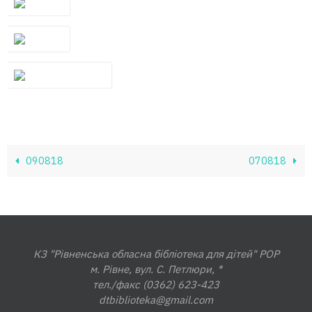
090818
070818
КЗ "Рівненська обласна бібліотека для дітей" РОР
м. Рівне, вул. С. Петлюри, *
тел./факс (0362) 623-423
dtbiblioteka@gmail.com