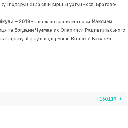
у і подарунки за свій вірш «Гуртуймося, Братове-
нікули – 2018
» також потрапили твори
Максима
рця та
Богдани Чучман
з с.Опарипси Радивилівського
ть згадану збірку в подарунок. Вітаємо! Бажаємо
160119