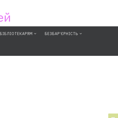
ей
БІБЛІОТЕКАРЯМ
БЕЗБАР’ЄРНІСТЬ
earch Button
Search for: