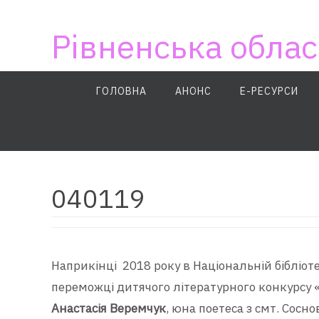
Skip
to
Рівненська облас
content
Skip
ГОЛОВНА
АНОНС
E-РЕСУРСИ
to
content
040119
Наприкінці 2018 року в Національній бібліот
переможці дитячого літературного конкурсу 
Анастасія Веремчук
, юна поетеса з смт. Сосн