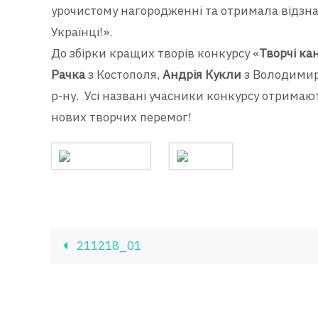
урочистому нагородженні та отримала відзнак
Українці!».
До збірки кращих творів конкурсу «
Творчі ка
Рачка
з Костополя,
Андрія Кукли
з Володими
р-ну. Усі названі учасники конкурсу отримаю
нових творчих перемог!
211218_01