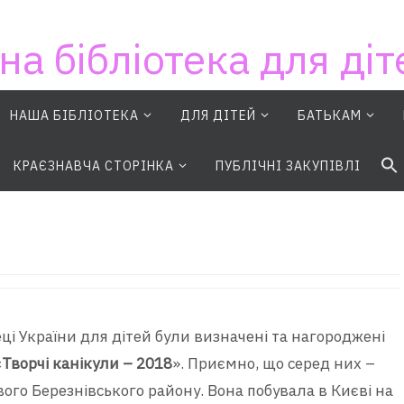
на бібліотека для діт
НАША БІБЛІОТЕКА
ДЛЯ ДІТЕЙ
БАТЬКАМ
S
КРАЄЗНАВЧА СТОРІНКА
ПУБЛІЧНІ ЗАКУПІВЛІ
еці України для дітей були визначені та нагороджені
«
Творчі канікули – 2018
». Приємно, що серед них –
ового Березнівського району. Вона побувала в Києві на