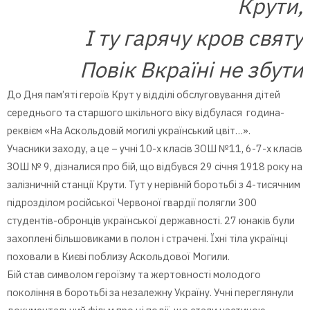
Крути,
І ту гарячу кров святу
Повік Вкраїні не збути
До Дня пам’яті героїв Крут у відділі обслуговування дітей
середнього та старшого шкільного віку відбулася година-
реквієм «На Аскольдовій могилі український цвіт…».
Учасники заходу, а це – учні 10-х класів ЗОШ №11, 6-7-х класів
ЗОШ № 9, дізналися про бій, що відбувся 29 січня 1918 року на
залізничній станції Крути. Тут у нерівній боротьбі з 4-тисячним
підрозділом російської Червоної гвардії полягли 300
студентів-обронців української державності. 27 юнаків були
захоплені більшовиками в полон і страчені. Їхні тіла українці
поховали в Києві поблизу Аскольдової Могили.
Бій став символом героїзму та жертовності молодого
покоління в боротьбі за незалежну Україну. Учні переглянули