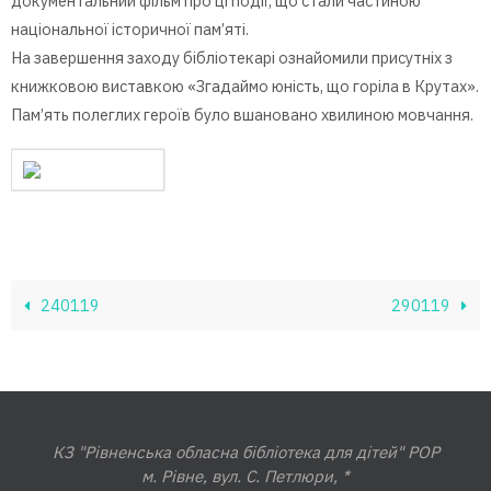
документальний фільм про ці події, що стали частиною
національної історичної пам’яті.
На завершення заходу бібліотекарі ознайомили присутніх з
книжковою виставкою «Згадаймо юність, що горіла в Крутах».
Пам’ять полеглих героїв було вшановано хвилиною мовчання.
240119
290119
КЗ "Рівненська обласна бібліотека для дітей" РОР
м. Рівне, вул. С. Петлюри, *