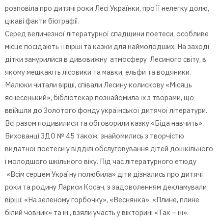
розповіла про дитячі роки Лесі Українки, про її нелегку долю,
цікаві факти біографії.
Серед величезної літературної спадщини поетеси, особливе
місце посідають її вірші та казки для наймолодших. На заході
дітки занурилися в дивовижну атмосферу Лесиного світу, в
якому мешкають лісовики та мавки, ельфи та водяники.
Малюки читали вірші, співали Лесину колискову «Місяць
яснесенький», бібліотекар познайомила їх з творами, що
ввійшли до Золотого фонду української дитячої літератури.
Всі разом подивилися та обговорили казку «Біда навчить».
Вихованці ЗДО № 45 також знайомились з творчістю
видатної поетеси у відділі обслуговування дітей дошкільного
і молодшого шкільного віку. Під час літературного етюду
«Всім серцем Україну полюбила» діти дізнались про дитячі
роки та родину Лариси Косач, з задоволенням декламували
вірші: «На зеленому горбочку», «Веснянка», «Плине, плине
білий човник» та ін., взяли участь у вікторині «Так – ні».