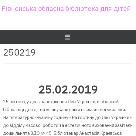
Skip
Рівненська обласна бібліотека для дітей
to
content
250219
25.02.2019
25 лютого, у день народження Лесі Українки, в обласній
бібліотеці для дітей вшанували пам’ять славетної українки.
На літературно-музичну годину «На гостину до Лесі Українки»
до відділу масової роботи та естетичного виховання завітали
дошкільнята ЗДО № 45. Бібліотекар Анастасія Краєвська