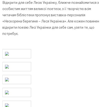
Відкрити для себе Лесю Українку, ближче познайомитися з
особистим життям великої поетеси, з її творчістю всім
читачам бібліотеки пропонує виставка-персоналія
«Нескорена берегиня – Леся Українка». Але кожен повинен
відкрити поезію Лесі Українки для себе сам, узяти те, що
потребує.