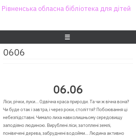
Skip
Рівненська обласна бібліотека для дітей
to
content
0606
06.06
Ліси, річки, луки… Одвічна краса природи. Та чи ж вічна вона?
Чи буде отак і завтра, і через роки, століття? Побоювання ці
небезпідставні. Чимало лиха навколишньому середовищу
заподіяно людиною. Вирублені ліси, затоплені землі,
понівечені дерева, забруднені водойми… Людина активно