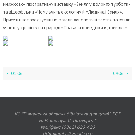
книжково-ілюстративну виставку «Земля у долонях турботи»
та відеофільми «Чому вчить екологія» й «Людина і Земля».
Присутні на заході успішно склали «екологічні тести» та взяли
участь у тренінгу на природі «Правила поведінки в довкіллі».
01.06
0906
КЗ "Рівненська обласна бібліотека для дітей" РОР
м. Рівне, вул. С. Петлюри, *
тел./факс (0362) 623-423
dtbiblioteka@gmail.com