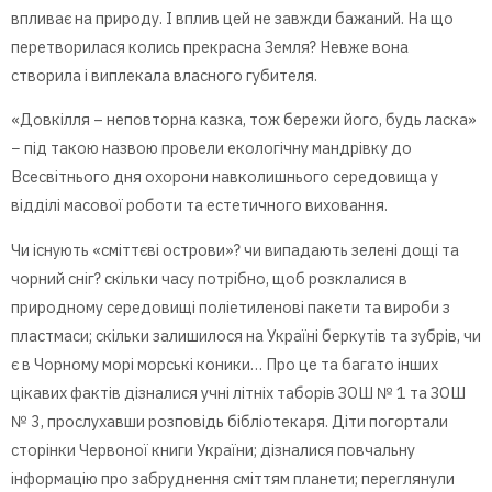
впливає на природу. І вплив цей не завжди бажаний. На що
перетворилася колись прекрасна Земля? Невже вона
створила і виплекала власного губителя.
«Довкілля – неповторна казка, тож бережи його, будь ласка»
− під такою назвою провели екологічну мандрівку до
Всесвітнього дня охорони навколишнього середовища у
відділі масової роботи та естетичного виховання.
Чи існують «сміттєві острови»? чи випадають зелені дощі та
чорний сніг? скільки часу потрібно, щоб розклалися в
природному середовищі поліетиленові пакети та вироби з
пластмаси; скільки залишилося на Україні беркутів та зубрів, чи
є в Чорному морі морські коники… Про це та багато інших
цікавих фактів дізналися учні літніх таборів ЗОШ № 1 та ЗОШ
№ 3, прослухавши розповідь бібліотекаря. Діти погортали
сторінки Червоної книги України; дізналися повчальну
інформацію про забруднення сміттям планети; переглянули