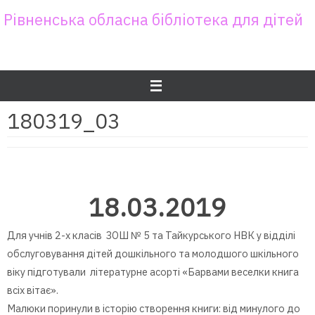
Skip
Рівненська обласна бібліотека для дітей
to
content
180319_03
18.03.2019
Для учнів 2-х класів ЗОШ № 5 та Тайкурського НВК у відділі
обслуговування дітей дошкільного та молодшого шкільного
віку підготували літературне асорті «Барвами веселки книга
всіх вітає».
Малюки поринули в історію створення книги: від минулого до