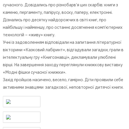
сучасного. Довідались про різнобарв’я цих скарбів: книги з
каменю, пергаменту, папірусу, воску, паперу, електронні.
Дізнались про десятку найдорожчих в світі книг, про
найбільшу і найменшу, про останнє досягнення комп’ютерних
технологій – «живу» книгу.
Учні із задоволенням відповідали на запитання літературної
вікторини «Казковий лабіринт», відгадували загадки, грали в
інтелектуальну гру «Книгознавці», декламували улюблені
вірші. На завершення заходу переглянули книжкову виставку
«Модні фішки сучасної книжки».
Захід пройшов насичено, весело, гамірно. Діти проявили себе
активними знавцями загадкової, неповторної дитячої книги.