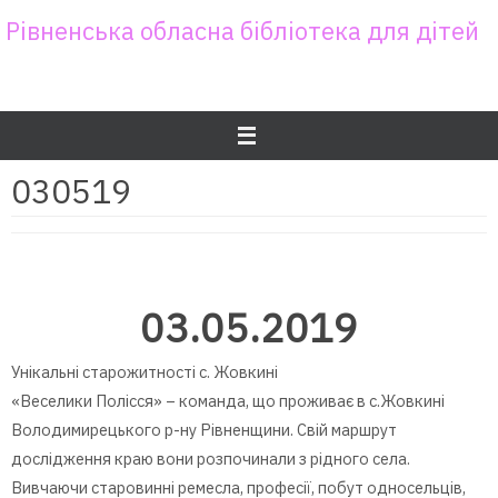
Skip
Рівненська обласна бібліотека для дітей
to
content
030519
03.05.2019
Унікальні старожитності с. Жовкині
«Веселики Полісся» – команда, що проживає в с.Жовкині
Володимирецького р-ну Рівненщини. Свій маршрут
дослідження краю вони розпочинали з рідного села.
Вивчаючи старовинні ремесла, професії, побут односельців,