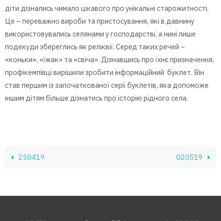
діти дізнались чимало цікавого про унікальні старожитності.
Це – переважно вироби та пристосування, які в давнину
використовувались селянами у господарстві, а нині лише
подекуди збереглись як реліквії. Серед таких речей –
«коньки», «їжак» та «свіча». Дізнавшись про їхнє призначення,
профікемпівці вирішили зробити інформаційний буклет. Він
став першим із започаткованої серії буклетів, яка допоможе
іншим дітям більше дізнатись про історію рідного села.
250419
020519