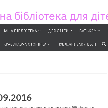
на бібліотека для діт
НАША БІБЛІОТЕКА
ДЛЯ ДІТЕЙ
БАТЬКАМ
S
КРАЄЗНАВЧА СТОРІНКА
ПУБЛІЧНІ ЗАКУПІВЛІ
09.2016
 патріотичного виховання в дитячих бібліотеках