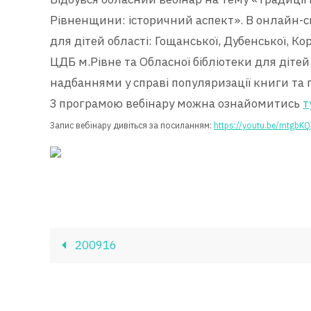
Рівненщини: історичний аспект». В онлайн-сп
для дітей області: Гощанської, Дубенської, Ко
ЦДБ м.Рівне та Обласної бібліотеки для діт
надбаннями у справі популяризації книги та
З програмою вебінару можна ознайомитись
т
Запис вебінару дивіться за посиланням:
https://youtu.be/mtgbK
200916