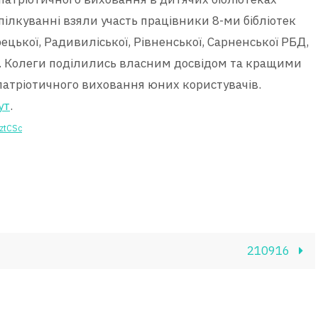
ілкуванні взяли участь працівники 8-ми бібліотек
рецької, Радивиліської, Рівненської, Сарненської РБД,
ей. Колеги поділились власним досвідом та кращими
 патріотичного виховання юних користувачів.
ут
.
QztCSc
210916