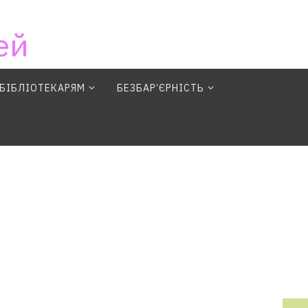
ей
БІБЛІОТЕКАРЯМ
БЕЗБАР’ЄРНІСТЬ
earch Button
Search for: