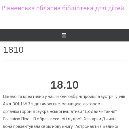
Skip
Рівненська обласна бібліотека для дітей
to
content
1810
18.10
Цікаво та креативно у нашій книгозбірні пройшла зустріч учнів
4 кл. ЗОШ № 3 з дитячою письменницею, автором-
організатором Всеукраїнської ініціативи “Додай читання”
Євгенією Пірог. В образі веселої і мудрої Казкарки Джинні
вона презентувала свою нову книгу “Астронавти з Великої