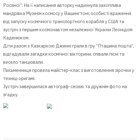
Росяної”. На її написання авторку надихнула захоплива
мандрівка Музеєм космосу у Вашингтоні, особисті враження
від запуску космічного транспортного корабля у США та
зустріч з першим космонавтом незалежної України Леонідом
Каденюком.
Діти разом з Казкаркою Джинні грали в гру “Пташина пошта”,
відгадували загадки космічної вікторини, співали пісні та
весело танцювали.
Письменниця провела майстер-клас з виготовлення зірочки у
техніці оригамі.
Зустріч завершилася автограф-сесією та дружнім фото на
згадку.