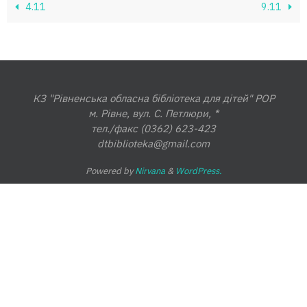
4.11
9.11
КЗ "Рівненська обласна бібліотека для дітей" РОР
м. Рівне, вул. С. Петлюри, *
тел./факс (0362) 623-423
dtbiblioteka@gmail.com
Powered by
Nirvana
&
WordPress.