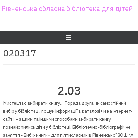
Skip
Рівненська обласна бібліотека для дітей
to
content
020317
2.03
Мистецтво вибирати книгу… Порада друга чи самостійний
вибір у бібліотеці, пошук інформації в каталозі чи на інтернет-
сайті, – з цими та іншими способами вибирати книгу
познайомились діти у бібліотеці. Бібліотечно-бібліографічне
заняття «Вибір книги» для п’ятикласників Рівненської ЗОШ №