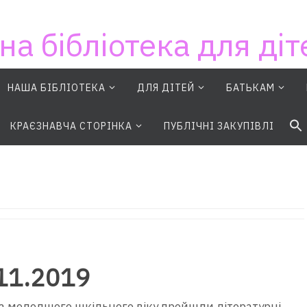
на бібліотека для діт
НАША БІБЛІОТЕКА
ДЛЯ ДІТЕЙ
БАТЬКАМ
S
КРАЄЗНАВЧА СТОРІНКА
ПУБЛІЧНІ ЗАКУПІВЛІ
11.2019
та молодшого шкільного віку пройшли літературні