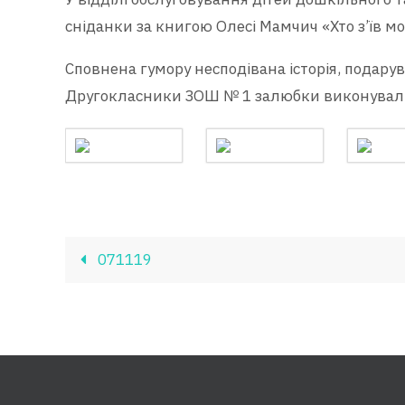
сніданки за книгою Олесі Мамчич «Хто з’їв м
Сповнена гумору несподівана історія, подарув
Другокласники ЗОШ № 1 залюбки виконували
071119