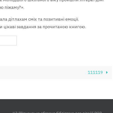
ою піжаму?».
ала дітлахам сміх та позитивні емоції.
 цікаві завдання за прочитаною книгою.
111119