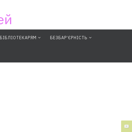
ей
БІБЛІОТЕКАРЯМ
БЕЗБАР’ЄРНІСТЬ
earch Button
Search for: