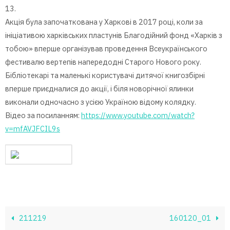
13.
Акція була започаткована у Харкові в 2017 році, коли за
ініціативою харківських пластунів Благодійний фонд «Харків з
тобою» вперше організував проведення Всеукраїнського
фестивалю вертепів напередодні Старого Нового року.
Бібліотекарі та маленькі користувачі дитячої книгозбірні
вперше приєдналися до акції, і біля новорічної ялинки
виконали одночасно з усією Україною відому колядку.
Відео за посиланням:
https://www.youtube.com/watch?
v=mfAVJFCIL9s
211219
160120_01