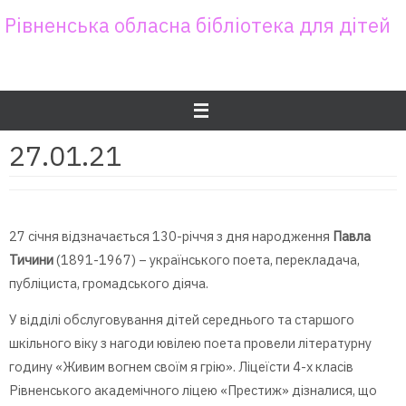
Skip
Рівненська обласна бібліотека для дітей
to
content
27.01.21
27 січня відзначається 130-річчя з дня народження
Павла
Тичини
(1891-1967) – українського поета, перекладача,
публіциста, громадського діяча.
У відділі обслуговування дітей середнього та старшого
шкільного віку з нагоди ювілею поета провели літературну
годину «Живим вогнем своїм я грію». Ліцеїсти 4-х класів
Рівненського академічного ліцею «Престиж» дізналися, що