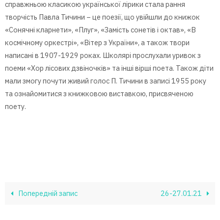
справжньою класикою української лірики стала рання
творчість Павла Тичини – це поезії, що увійшли до книжок
«Сонячні кларнети», «Плуг», «Замість сонетів і октав», «В
космічному оркестрі», «Вітер з України», а також твори
написані в 1907-1929 роках. Школярі прослухали уривок з
поеми «Хор лісових дзвіночків» та інші вірші поета. Також діти
мали змогу почути живий голос П. Тичини в записі 1955 року
та ознайомитися з книжковою виставкою, присвяченою
поету.
Попередній запис
26-27.01.21