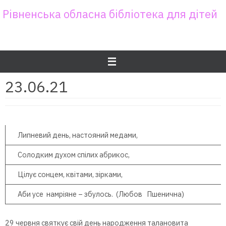
Skip
Рівненська обласна бібліотека для дітей
to
content
23.06.21
Липневий день, настояний медами,
Солодким духом спілих абрикос,
Цілує сонцем, квітами, зірками,
Аби усе намріяне – збулось. (Любов Пшенична)
29 червня святкує свій день народження талановита