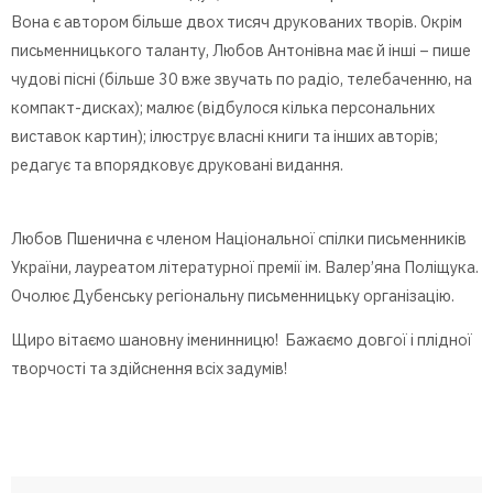
Вона є автором більше двох тисяч друкованих творів. Окрім
письменницького таланту, Любов Антонівна має й інші – пише
чудові пісні (більше 30 вже звучать по радіо, телебаченню, на
компакт-дисках); малює (відбулося кілька персональних
виставок картин); ілюструє власні книги та інших авторів;
редагує та впорядковує друковані видання.
Любов Пшенична є членом Національної спілки письменників
України, лауреатом літературної премії ім. Валер’яна Поліщука.
Очолює Дубенську регіональну письменницьку організацію.
Щиро вітаємо шановну іменинницю! Бажаємо довгої і плідної
творчості та здійснення всіх задумів!