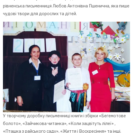
рівненська письменниця Любов Антонівна Пшенична, яка пише
чудові твори для дорослих та дітей.
У творчому доробку письменниці книги і збірки «Бегемотове
болото», «Зайчикова читанка», «Коли зацвітуть лілеї» ,
«Пташка з райського саду», «Життя і Воскресіння» та інші.