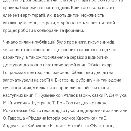
правила безпеки під час пандемії. Крім того, вона містить
елементи арт-терапії, які дають дитині можливість
вихлюпнути емоції, страхи, стурбованість через творчий
процес роботи з кольорами та формами.
Чимало онлайн-публікацій було про книги, письменників,
читання та рекомендації, що прочитати цікавого під час
карантину, а також посилання на сервіси з відкритим
доступом до повнотекстових версій книг. Бібліотекарі
Гощанської центральної районної бібліотеки для дітей
започаткували на своїй ФБ-сторінці рубрику «Читай вдома
сучасні книги», у межах якої провели онлайн-читання
наступних книг: Т. Кузьменко «Атлас казок», казки Р. Демчука,
М. Князевич «Шустрик», Т. Бо «Тортик для котика».
Рокитнівські бібліотекарі підготували відеоролики за книгами
О. Гавроша «Різдвяна історія ослика Хвостика» та І.
Андрусяка «Зайчикове Різдво». На сайті та ФБ-сторінці