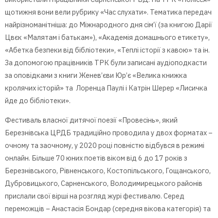
щотижня вони вели рубрику «Час слухати». Тематика передач
найрізноманітніша: до Міжнародного дня сім’ї (за книгою Дарії
Цвєк «Малятам і батькам»), «Академія домашнього етикету»,
«Абетка безпеки від бібліотеки», «Теплі історії з кавою» та ін.
За допомогою працівників ТРК були записані аудіоподкасти
за оповідками з книги Женев’єви Юр’є «Велика книжка
кролячих історій» та Лоренца Паулі і Катрін Шерер «Лисичка
йде до бібліотеки».
Фестиваль власної дитячої поезії «Провесінь», який
Березнівська ЦРДБ традиційно проводила у двох форматах –
очному та заочному, у 2020 році повністю відбувся в режимі
онлайн. Більше 70 юних поетів віком від 6 до 17 років з
Березнівського, Рівненського, Костопільського, Гощанського,
Дубровицького, Сарненського, Володимирецького районів
прислали свої вірші на розгляд журі фестивалю. Серед
переможців – Анастасія Бондар (середня вікова категорія) та