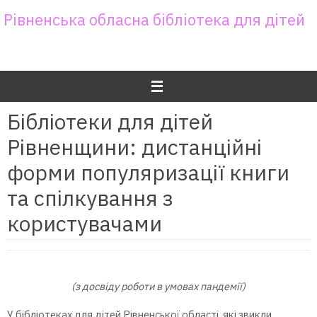
Skip
Рівненська обласна бібліотека для дітей
to
content
Бібліотеки для дітей
Рівненщини: дистанційні
форми популяризації книги
та спілкування з
користувачами
(з досвіду роботи в умовах пандемії)
У бібліотеках для дітей Рівненської області, які звикли