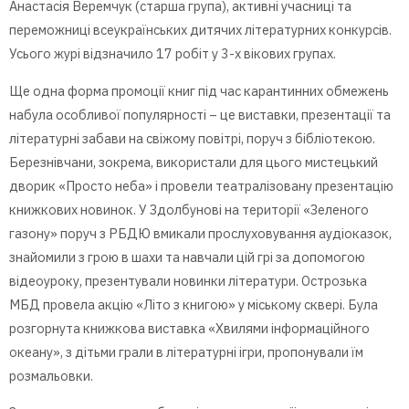
Анастасія Веремчук (старша група), активні учасниці та
переможниці всеукраїнських дитячих літературних конкурсів.
Усього журі відзначило 17 робіт у 3-х вікових групах.
Ще одна форма промоції книг під час карантинних обмежень
набула особливої популярності – це виставки, презентації та
літературні забави на свіжому повітрі, поруч з бібліотекою.
Березнівчани, зокрема, використали для цього мистецький
дворик «Просто неба» і провели театралізовану презентацію
книжкових новинок. У Здолбунові на території «Зеленого
газону» поруч з РБДЮ вмикали прослуховування аудіоказок,
знайомили з грою в шахи та навчали цій грі за допомогою
відеоуроку, презентували новинки літератури. Острозька
МБД провела акцію «Літо з книгою» у міському сквері. Була
розгорнута книжкова виставка «Хвилями інформаційного
океану», з дітьми грали в літературні ігри, пропонували їм
розмальовки.