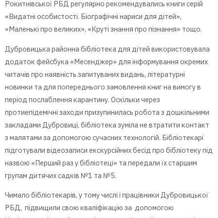
Рокитнівської РБД регулярно рекомендувались книги серій
«Видатні особистості. Біографічні нариси для дітей»,
«Маленькі про великих», «Круті знання про пізнання» тощо.
Дубровицька районна бібліотека для дітей використовувала
додаток фейсбука «Meсенджер» для інформування окремих
читачів про наявність запитуваних видань, літературні
новинки та для попереднього замовлення книг на вимогу в
період послаблення карантину. Оскільки через
протиепідемічні заходи призупинилась робота з дошкільними
закладами Дубровиці, бібліотека зуміла не втратити контакт
з малятами за допомогою сучасних технологій. Бібліотекарі
підготували відеозаписи екскурсійних бесід про бібліотеку під
назвою «Перший раз у бібліотеці» та передали їх старшим
групам дитячих садків №1 та №5.
Чимало бібліотекарів, у тому числі і працівники Дубровицької
РБД, підвищили свою кваліфікацію за допомогою