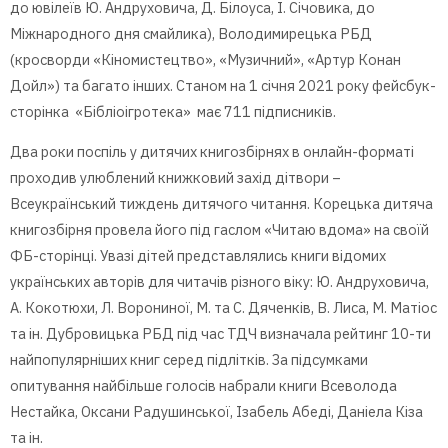
до ювілеїв Ю. Андруховича, Д. Білоуса, І. Січовика, до
Міжнародного дня смайлика), Володимирецька РБД
(кросворди «Кіномистецтво», «Музичний», «Артур Конан
Дойл») та багато інших. Станом на 1 січня 2021 року фейсбук-
сторінка «Бібліоігротека» має 711 підписників.
Два роки поспіль у дитячих книгозбірнях в онлайн-форматі
проходив улюблений книжковий захід дітвори –
Всеукраїнський тиждень дитячого читання. Корецька дитяча
книгозбірня провела його під гаслом «Читаю вдома» на своїй
ФБ-сторінці. Увазі дітей представлялись книги відомих
українських авторів для читачів різного віку: Ю. Андруховича,
А. Кокотюхи, Л. Ворониної, М. та С. Дяченків, В. Лиса, М. Матіос
та ін. Дубровицька РБД під час ТДЧ визначала рейтинг 10-ти
найпопулярніших книг серед підлітків. За підсумками
опитування найбільше голосів набрали книги Всеволода
Нестайка, Оксани Радушинської, Ізабель Абеді, Даніела Кіза
та ін.