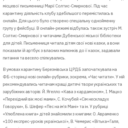
місцевої письменниці Марії Солтис-Смирнової. Під час
карантину діяльність клубу здебільшого перемістилась в
онлайн. Для цього було створено спеціальну однойменну
групу у фейсбуці. В онлайн-режимі відбулась також зустріч М.
Солтис-Смирнової з читачами Дубенської міської бібліотеки
для дітей. Письменниця читала дітям свої нові казки, а вони
показали їй артбук з власних малюнків до її казок, задавали
питання та весело спілкувались.
В умовах карантину Березнівська ЦРДБ започаткувала на
ФБ-сторінці нові онлайн-рубрики, зокрема, «Час читати». У ній
рекомендувались читачам кращі дитячі твори українських та
зарубіжних авторів: Й. Ягелло «Кава з кардамоном», І. Мацко
«Перехідний вік моєї мами», С. Кочубей «Сім нескладух
Говорухи», Б. Шефер «Пес на ім’я Мані» та ін. У рубриці
«Улюблена книга» дітей знайомили з книгами: О. Авраменко
«100 експрес-уроків української», В. Чемерис «Вітька+Галя,