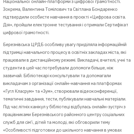
Національної онлайн-платформи з цифрової грамотності.
Зокрема, Валентина Томілович та Світлана Бондаренко
підтвердили особисте навчання в проєкті «Цифрова освіта.
Дія», пройшли електронне тестування і отримали Сертифікат
цифрової грамотності.
Березнівська ЦРДБ особливу увагу приділяла інформаційній
підтримці навчального процесу в освітніх закладах міста, які
працювали в дистанційному режимі. Викладачі, вчителі, учні та
студенти в цей час потребували допомоги більше, ніж
зазвичай. Бібліотекарі консультували та допомагали
викладачам з організації онлайн-навчання на платформах
«Гугл Класрум» та «Зум», створювали відеоконференції,
тематичні завдання, тести, публікували навчальні матеріали.
Під час літніх канікул у бібліотеці відбулась онлайн-зустріч з
працівниками Березнівського районного центру соціальних
служб для сім’ї, дітей та молоді, які обговорили тему
«Особливості підготовки до шкільного навчання в умовах