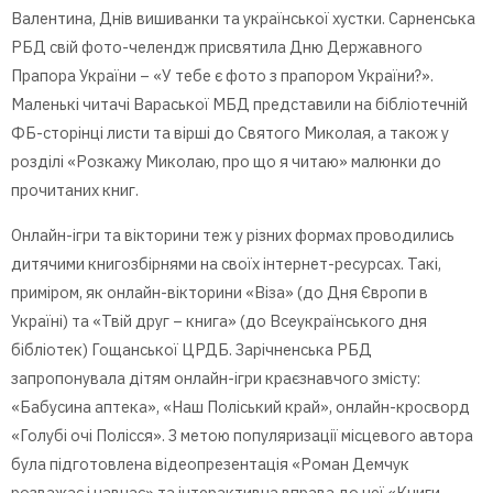
Валентина, Днів вишиванки та української хустки. Сарненська
РБД свій фото-челендж присвятила Дню Державного
Прапора України – «У тебе є фото з прапором України?».
Маленькі читачі Вараської МБД представили на бібліотечній
ФБ-сторінці листи та вірші до Святого Миколая, а також у
розділі «Розкажу Миколаю, про що я читаю» малюнки до
прочитаних книг.
Онлайн-ігри та вікторини теж у різних формах проводились
дитячими книгозбірнями на своїх інтернет-ресурсах. Такі,
приміром, як онлайн-вікторини «Віза» (до Дня Європи в
Україні) та «Твій друг – книга» (до Всеукраїнського дня
бібліотек) Гощанської ЦРДБ. Зарічненська РБД
запропонувала дітям онлайн-ігри краєзнавчого змісту:
«Бабусина аптека», «Наш Поліський край», онлайн-кросворд
«Голубі очі Полісся». З метою популяризації місцевого автора
була підготовлена відеопрезентація «Роман Демчук
розважає і навчає» та інтерактивна вправа до неї «Книги