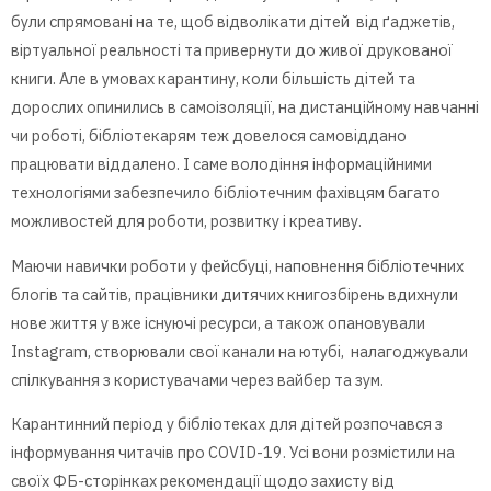
були спрямовані на те, щоб відволікати дітей від ґаджетів,
віртуальної реальності та привернути до живої друкованої
книги. Але в умовах карантину, коли більшість дітей та
дорослих опинились в самоізоляції, на дистанційному навчанні
чи роботі, бібліотекарям теж довелося самовіддано
працювати віддалено. І саме володіння інформаційними
технологіями забезпечило бібліотечним фахівцям багато
можливостей для роботи, розвитку і креативу.
Маючи навички роботи у фейсбуці, наповнення бібліотечних
блогів та сайтів, працівники дитячих книгозбірень вдихнули
нове життя у вже існуючі ресурси, а також опановували
Instagram, створювали свої канали на ютубі, налагоджували
спілкування з користувачами через вайбер та зум.
Карантинний період у бібліотеках для дітей розпочався з
інформування читачів про COVID-19. Усі вони розмістили на
своїх ФБ-сторінках рекомендації щодо захисту від