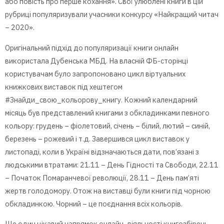
або повість про перше кохання». Свої улюблені книги в цій
рубриці популяризували учасники конкурсу «Найкращий читач
– 2020».
Оригінальний підхід до популяризації книги онлайн
використала Дубенська МБД. На власній ФБ-сторінці
користувачам було запропоновано цикл віртуальних
книжкових виставок під хештегом
#Знайди_свою_кольорову_книгу. Кожний календарний
місяць був представлений книгами з обкладинками певного
кольору: грудень – фіолетовий, січень – білий, лютий – синій,
березень – рожевий і т.д. Завершився цикл виставок у
листопаді, коли в Україні відзначаються дати, пов’язані з
людськими втратами: 21.11 – День Гідності та Свободи, 22.11
– Початок Помаранчевої революції, 28.11 – День пам’яті
жертв голодомору. Отож на виставці були книги під чорною
обкладинкою. Чорний – це поєднання всіх кольорів.
Ще один цікавий напрямок онлайн-діяльності книгозбірень