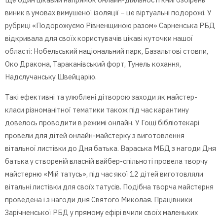
виник в умовах вимушеної ізоляції – це віртуальні подорожі. У
рубриці «Подорожуємо Рівненщиною разом» Сарненська РБД
відкривала для своїх користувачів цікаві куточки нашої
області: Нобельський національний парк, Базальтові стовпи,
Око Дракона, Тараканівський форт, Тунель кохання,
Надслучанську Швейцарію.
Такі ефективні та улюблені дітворою заходи як майстер-
класи різноманітної тематики також під час карантину
довелось проводити в режимі онлайн. У Гощі бібліотекарі
провели для дітей онлайн-майстерку з виготовлення
вітальної листівки до Дня батька. Вараська МБД з нагоди Дня
батька у створеній власній вайбер-спільноті провела творчу
майстерню «Мій татусь», під час якої 12 дітей виготовляли
вітальні листівки для своїх татусів. Подібна творча майстерня
проведена і з нагоди дня Святого Миколая. Працівники
Зарічненської РБД у прямому ефірі вчили своїх маленьких