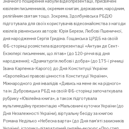
Значного поширення набули відеопрезентації, присвячені
ювілеям письменників, окремим книгам, державним, народним,
релігійним святам тощо. Зокрема, Здолбунівська РБДЮ
підготувала для своїх користувачів відеознайомства з нагоди
ювілеїв рівненських авторів: Юрія Берези, Любові Пшеничної,
дня народження Сергія Гридіна. Гощанська ЦРДБ на своїй
ФБ-сторінці розмістила відеопрезентації «Антуан де Сент-
Екзюпері: письменник, що літав» (до 120-річчя від дня
народження); «Драматургія любові і добра» (до 175-ї річниці
Івана Карпенка-Карого); до Дня Конституції України
«Європейські правові цінності в Конституції України»,
Міжнародного дня інвалідів «Дивись на мене як на рідного»
та ін. Дубровицька РБД на своїй ФБ-сторінці започаткувала
рубрику «Ювілейна книга», а також підготувала
мультимедійну презентацію «Мальовничі куточки України (до
Дня Незалежності України), віртуальну бесіду за книгою
Романа Неділько «Небесна варта» (до Дня пам’яті захисників
України), історико-літературний онлайн-екскурс «Про степ,