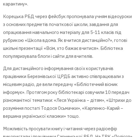
карантину».
Корецька РБД через фейсбук пропонувала учням відеоуроки
з основних предметів початкової школи, завдання для
опрацювання навчального матеріалу для 5-11 класів під
рубрикою «Школа вдома. Як вчитися дистанційно?», готові
шкільні презентації «Всім, хто бажає вчитися». Бібліотека
популяризувала блоги і сайти для вчителів.
Для дистанційного інформування своїх користувачів
працівники Березнівської ЦРДБ активно співпрацювали з
місцевим радіо, де вели передачу «Бібліотечний вісник
інформує». Протягом року бібліотекарі озвучили 10 передач
різноманітної тематики: «Леся Українка – дітям», «Штрихи до
розуміння постаті Тодося Осьмачки», «Карпенко-Карий –
вершина української класики» тощо.
Можливість просувати книгу і читання через радіоефір
використали і працівники Сарненської РБД. На ТРК «Полісся»