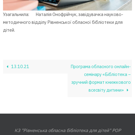
Узагальнила: Наталія Онофрійчук, завідувачка науково-
методичного відділу Рівненської обласної бібліотеки для
дітей.
13.10.21
Програма обласного онлайн-
семінару «Бібліотека –
зручний формат книжкового
всесвіту дитини»
КЗ "Рівненська обласна бібліотека для дітей" РОР