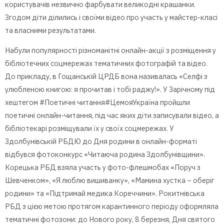
користувачів незвично фарбувати великодні крашанки.
Згодом діти ділились і своїми відео про участь у майстер-класі
та власними результатами.
Набули популярності різноманітні онлайн-акції з розміщення у
бібліотечних соцмережах тематичних фотографій та відео.
До прикладу, в Гощанській ЦРДБ вона називалась «Селфі з
улюбленою книгою: я прочитав і тобі раджу!». У Зарічному під
хештегом #Поетичні читання#ЦемояУкраїна пройшли
поетичні онлайн-читання, під час яких діти записували відео, а
бібліотекарі розміщували їх у своїх соцмережах. У
Здолбунівській РБДЮ до Дня родини в онлайн-форматі
відбувся фотоконкурс «Читаюча родина Здолбунівщини».
Корецька РБД взяла участь у фото-флешмобах «Поруч з
Шевченком», «Я люблю вишиванку», «Мамина хустка – оберіг
родини» та «Підтримай медика Кореччини». Рокитнівська
РБД з цією метою протягом карантинного періоду оформляла
тематичні фотозони: до Нового року, 8 березня, Дня святого