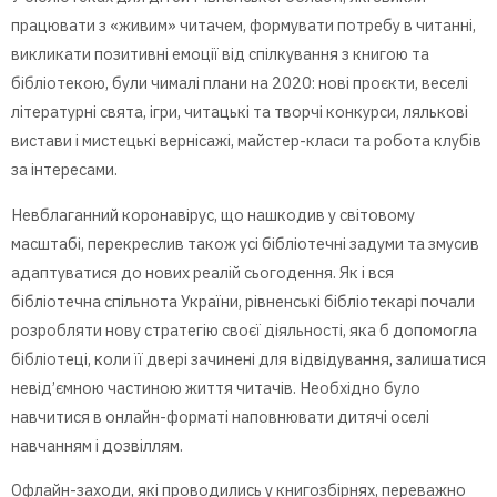
працювати з «живим» читачем, формувати потребу в читанні,
викликати позитивні емоції від спілкування з книгою та
бібліотекою, були чималі плани на 2020: нові проєкти, веселі
літературні свята, ігри, читацькі та творчі конкурси, лялькові
вистави і мистецькі вернісажі, майстер-класи та робота клубів
за інтересами.
Невблаганний коронавірус, що нашкодив у cвітовому
масштабі, перекреслив також усі бібліотечні задуми та змусив
адаптуватися до нових реалій сьогодення. Як і вся
бібліотечна спільнота України, рівненські бібліотекарі почали
розробляти нову стратегію своєї діяльності, яка б допомогла
бібліотеці, коли її двері зачинені для відвідування, залишатися
невід’ємною частиною життя читачів. Необхідно було
навчитися в онлайн-форматі наповнювати дитячі оселі
навчанням і дозвіллям.
Офлайн-заходи, які проводились у книгозбірнях, переважно