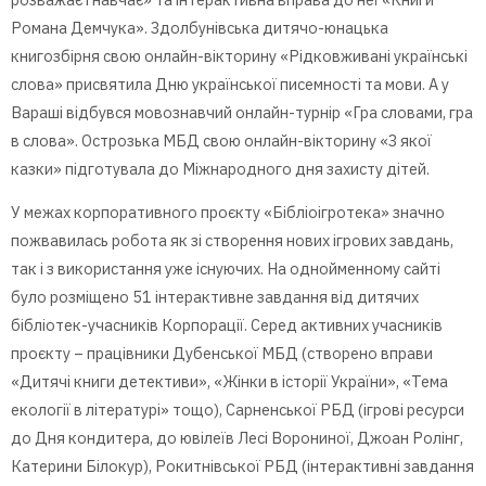
Романа Демчука». Здолбунівська дитячо-юнацька
книгозбірня свою онлайн-вікторину «Рідковживані українські
слова» присвятила Дню української писемності та мови. А у
Вараші відбувся мовознавчий онлайн-турнір «Гра словами, гра
в слова». Острозька МБД свою онлайн-вікторину «З якої
казки» підготувала до Міжнародного дня захисту дітей.
У межах корпоративного проєкту «Бібліоігротека» значно
пожвавилась робота як зі створення нових ігрових завдань,
так і з використання уже існуючих. На однойменному сайті
було розміщено 51 інтерактивне завдання від дитячих
бібліотек-учасників Корпорації. Серед активних учасників
проєкту – працівники Дубенської МБД (створено вправи
«Дитячі книги детективи», «Жінки в історії України», «Тема
екології в літературі» тощо), Сарненської РБД (ігрові ресурси
до Дня кондитера, до ювілеїв Лесі Ворониної, Джоан Ролінг,
Катерини Білокур), Рокитнівської РБД (інтерактивні завдання