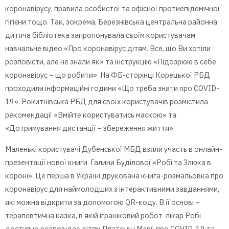
коронавірусу, правила особистої та офісної протиепідемічної
гігієни тощо. Так, зокрема, Березнівська центральна районна
дитяча бібліотека запропонувала своїм користувачам
навчальне відео «Про коронавірус дітям. Все, що Ви хотіли
розповісти, але не знали як» та інструкцію «Підозрюю в себе
коронавірус – що робити». На ФБ-сторінці Корецької РБД
проходили інформаційні години «Що треба знати про COVID-
19». Рокитнівська РБД для своїх користувачів розмістила
рекомендації «Вмійте користуватись маскою» та
«Дотримування дистанції – збереження життя».
Маленькі користувачі Дубенської МБД взяли участь в онлайн-
презентації нової книги Галини Буділової «Робі та Злюка в
короні». Це перша в Україні друкована книга-розмальовка про
коронавірус для наймолодших з інтерактивними завданнями,
які можна відкрити за допомогою QR-коду. В її основі –
терапевтична казка, в якій іграшковий робот-лікар Робі
доступно розповідає дітям Платону і Марії про COVID-19 та