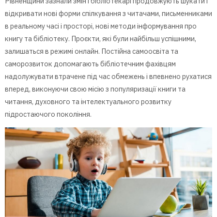
Рівненщини зазнали змін і бібліотекарі продовжують шукати і
відкривати нові форми спілкування з читачами, письменниками
в реальному часі і просторі, нові методи інформування про
книгу та бібліотеку. Проєкти, які були найбільш успішними,
залишаться в режимі онлайн. Постійна самоосвіта та
саморозвиток допомагають бібліотечним фахівцям
надолужувати втрачене під час обмежень і впевнено рухатися
вперед, виконуючи свою місію з популяризації книги та
читання, духовного та інтелектуального розвитку
підростаючого покоління.