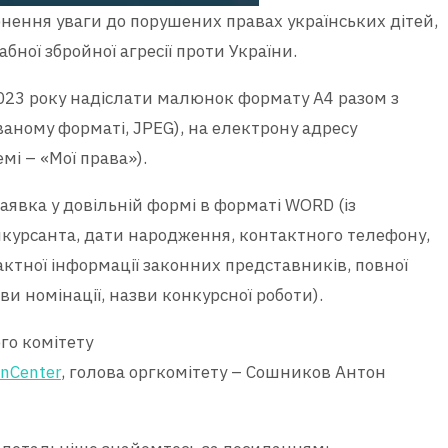
нення уваги до порушених правах українських дітей,
ної збройної агресії проти України.
 2023 року надіслати малюнок формату А4 разом з
ваному форматі, JPEG), на електрону адресу
мі – «Мої права»).
аявка у довільній формі в форматі WORD (із
онкурсанта, дати народження, контактного телефону,
ктної інформації законних представників, повної
ви номінації, назви конкурсної роботи).
го комітeту
onCenter
, голова оргкомітету – Сошников Антон