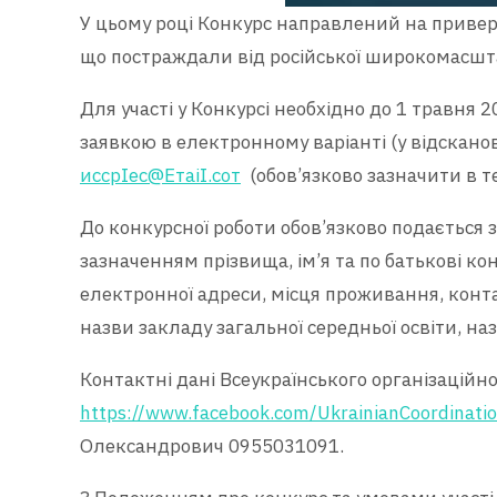
У цьому році Конкурс направлений на привер
що постраждали від російської широкомасштаб
Для участі у Конкурсі необхідно до 1 травня
заявкою в електронному варіанті (у відскано
иссрІес@ЕтаіІ.сот
(обов’язково зазначити в те
До конкурсної роботи обов’язково подається з
зазначенням прізвища, ім’я та по батькові к
електронної адреси, місця проживання, конта
назви закладу загальної середньої освіти, наз
Контактні дані Всеукраїнського організаційно
https://www.facebook.com/UkrainianCoordinati
Олександрович 0955031091.