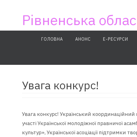
Skip
to
Рівненська облас
content
Skip
ГОЛОВНА
АНОНС
E-РЕСУРСИ
to
content
Увага конкурс!
Увага конкурс! Український координаційний 
участі Української молодіжної правничої аса
культур», Української асоціації підтримки тв