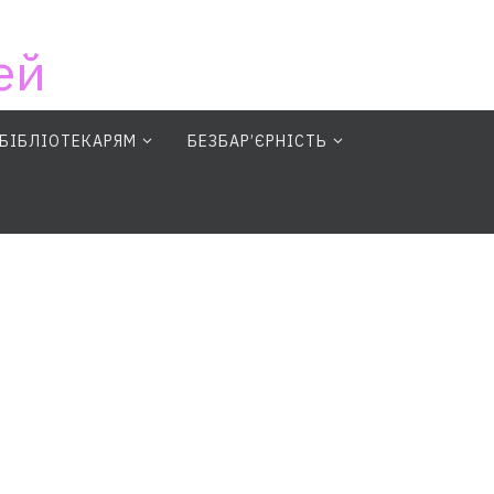
ей
БІБЛІОТЕКАРЯМ
БЕЗБАР’ЄРНІСТЬ
earch Button
Search for: