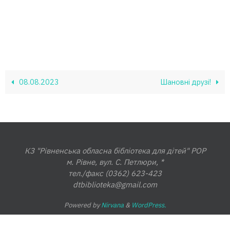
08.08.2023
Шановні друзі!
КЗ "Рівненська обласна бібліотека для дітей" РОР
м. Рівне, вул. С. Петлюри, *
тел./факс (0362) 623-423
dtbiblioteka@gmail.com
Powered by
Nirvana
&
WordPress.