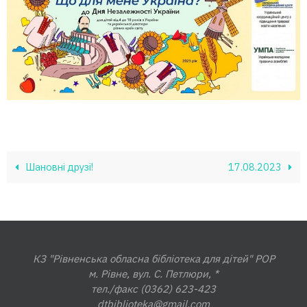
Шановні друзі!
17.08.2023
КЗ "Рівненська обласна бібліотека для дітей" РОР
м. Рівне, вул. С. Петлюри, *
тел./факс (0362) 623-423
dtbiblioteka@gmail.com