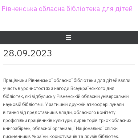
Skip
Рівненська обласна бібліотека для дітей
to
content
28.09.2023
Працівники Рівненської обласної бібліотеки для дітей взяли
участь в урочистостях з нагоди Всеукраїнського дня
бібліотек, які відбулись у Рівненській обласній універсальній
науковій бібліотеці. У затишній дружній атмосфері лунали
вітання від представників влади, обласного комітету
профспілки працівників культури, директорів трьох обласних
книгозбірень, обласної організації Національної спілки
письменників України, користувачів та друзів бібліотек.