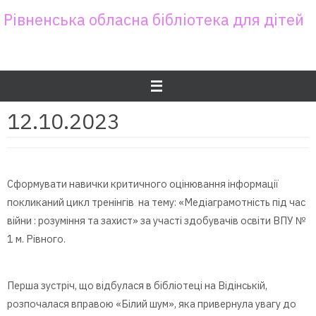
Skip
Рівненська обласна бібліотека для дітей
to
content
12.10.2023
Сформувати навички критичного оцінювання інформації
покликаний цикл тренінгів на тему: «Медіаграмотність під час
війни : розуміння та захист» за участі здобувачів освіти ВПУ №
1 м. Рівного.
Перша зустріч, що відбулася в бібліотеці на Відінській,
розпочалася вправою «Білий шум», яка привернула увагу до