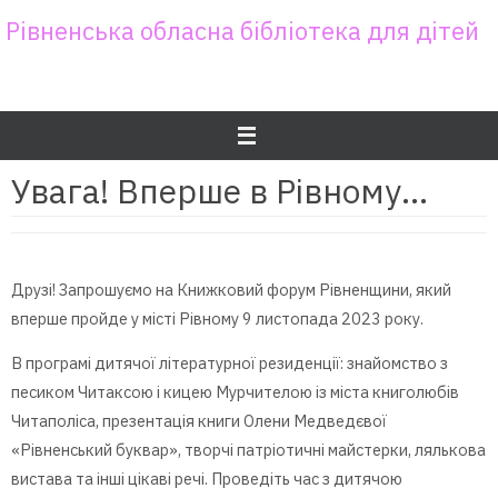
Skip
Рівненська обласна бібліотека для дітей
to
content
Увага! Вперше в Рівному…
Друзі! Запрошуємо на Книжковий форум Рівненщини, який
вперше пройде у місті Рівному 9 листопада 2023 року.
В програмі дитячої літературної резиденції: знайомство з
песиком Читаксою і кицею Мурчителою із міста книголюбів
Читаполіса, презентація книги Олени Медведєвої
«Рівненський буквар», творчі патріотичні майстерки, лялькова
вистава та інші цікаві речі. Проведіть час з дитячою