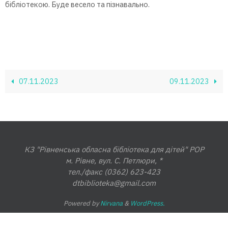
бібліотекою. Буде весело та пізнавально.
07.11.2023
09.11.2023
КЗ "Рівненська обласна бібліотека для дітей" РОР
м. Рівне, вул. С. Петлюри, *
тел./факс (0362) 623-423
dtbiblioteka@gmail.com
Powered by
Nirvana
&
WordPress.