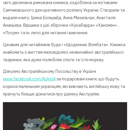
світі двомовна римована книжка, оздоблена за мотивами
Самчиківського декоративного розпису України. Створили та
видали книгу: Ірина Болшайд, Анна Михальчук, Анастасія
Ананьєва. Віршики з цієї збірочки «Кукабарра» «Хансмен» ,
«Посум» та ін. легкі для читання і вивчення.
Цікавим для читайликів буде і «Щоденник Вомбата». Книжка
знайомить з життям маловідомої незвичайної австралійської
тваринки, яка дуже полюбляє спати та їсти моркву.
Дякуємо Австралійському Посольству в Україні
www.facebook.com/AUinUA
за подаровані книги, що будуть
корисні маленьким українцям, які вивчають англійську мову та
прагнуть більше дізнатися про далеку Австралію.