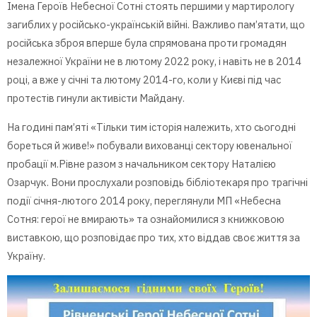
Імена Героїв Небесної Сотні стоять першими у мартирологу
загиблих у російсько-українській війні. Важливо пам’ятати, що
російська зброя вперше була спрямована проти громадян
незалежної України не в лютому 2022 року, і навіть не в 2014
році, а вже у січні та лютому 2014-го, коли у Києві під час
протестів гинули активісти Майдану.
На годині пам’яті «Тільки тим історія належить, хто сьогодні
бореться й живе!» побували вихованці сектору ювенальної
пробації м.Рівне разом з начальником сектору Наталією
Озарчук. Вони прослухали розповідь бібліотекаря про трагічні
події січня-лютого 2014 року, переглянули МП «Небесна
Сотня: герої не вмирають» та ознайомилися з книжковою
виставкою, що розповідає про тих, хто віддав своє життя за
Україну.