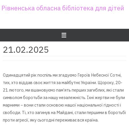
Skip
Рівненська обласна бібліотека для дітей
to
content
21.02.2025
Одинадцятий рік поспіль ми згадуємо Героїв Небесної Сотні,
тих, хто віддав своє життя за майбутнє України. Щороку, 20-
21 лютого, ми вшановуємо пам’ять перших загиблих, які стали
символом боротьби за нашу незалежність. Їхні жертви не були
марними – вони стали основою нашої національної гідності і
свободи. Ті, хто загинув на Майдані, стали першими в боротьбі
проти агресії, яку сьогодні переживає вся країна.