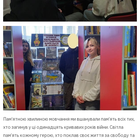
Пам’ятною хвилиною мовчання ми вшанували пам’ять всіх тих,
хто загинув у ці одинадцять кривавих років війни. Світла
пам’ять кожному герою, хто поклав своє життя за свободу та