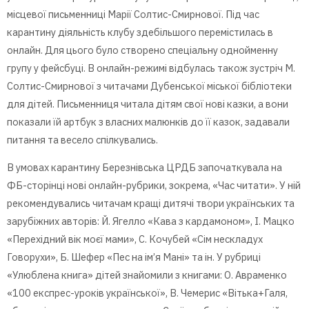
місцевої письменниці Марії Солтис-Смирнової. Під час
карантину діяльність клубу здебільшого перемістилась в
онлайн. Для цього було створено спеціальну однойменну
групу у фейсбуці. В онлайн-режимі відбулась також зустріч М.
Солтис-Смирнової з читачами Дубенської міської бібліотеки
для дітей. Письменниця читала дітям свої нові казки, а вони
показали їй артбук з власних малюнків до її казок, задавали
питання та весело спілкувались.
В умовах карантину Березнівська ЦРДБ започаткувала на
ФБ-сторінці нові онлайн-рубрики, зокрема, «Час читати». У ній
рекомендувались читачам кращі дитячі твори українських та
зарубіжних авторів: Й. Ягелло «Кава з кардамоном», І. Мацко
«Перехідний вік моєї мами», С. Кочубей «Сім нескладух
Говорухи», Б. Шефер «Пес на ім’я Мані» та ін. У рубриці
«Улюблена книга» дітей знайомили з книгами: О. Авраменко
«100 експрес-уроків української», В. Чемерис «Вітька+Галя,