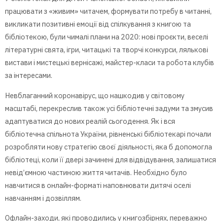
працювати з «живим» читачем, формувати потребу в читанні,
викликати позитивні емоції від спілкування з книгою та
бібліотекою, були чималі плани на 2020: нові проєкти, веселі
літературні свята, ігри, читацькі та творчі конкурси, лялькові
вистави і мистецькі вернісажі, майстер-класи та робота клубів
за інтересами.
Невблаганний коронавірус, що нашкодив у cвітовому
масштабі, перекреслив також усі бібліотечні задуми та змусив
адаптуватися до нових реалій сьогодення. Як і вся
бібліотечна спільнота України, рівненські бібліотекарі почали
розробляти нову стратегію своєї діяльності, яка б допомогла
бібліотеці, коли її двері зачинені для відвідування, залишатися
невід’ємною частиною життя читачів. Необхідно було
навчитися в онлайн-форматі наповнювати дитячі оселі
навчанням і дозвіллям.
Офлайн-заходи, які проводились у книгозбірнях, переважно