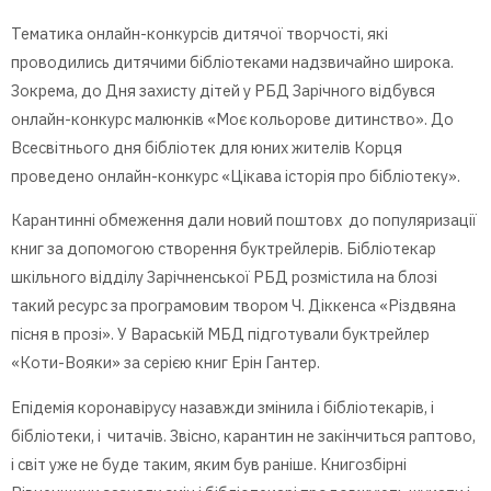
Тематика онлайн-конкурсів дитячої творчості, які
проводились дитячими бібліотеками надзвичайно широка.
Зокрема, до Дня захисту дітей у РБД Зарічного відбувся
онлайн-конкурс малюнків «Моє кольорове дитинство». До
Всесвітнього дня бібліотек для юних жителів Корця
проведено онлайн-конкурс «Цікава історія про бібліотеку».
Карантинні обмеження дали новий поштовх до популяризації
книг за допомогою створення буктрейлерів. Бібліотекар
шкільного відділу Зарічненської РБД розмістила на блозі
такий ресурс за програмовим твором Ч. Діккенса «Різдвяна
пісня в прозі». У Вараській МБД підготували буктрейлер
«Коти-Вояки» за серією книг Ерін Гантер.
Епідемія коронавірусу назавжди змінила і бібліотекарів, і
бібліотеки, і читачів. Звісно, карантин не закінчиться раптово,
і світ уже не буде таким, яким був раніше. Книгозбірні