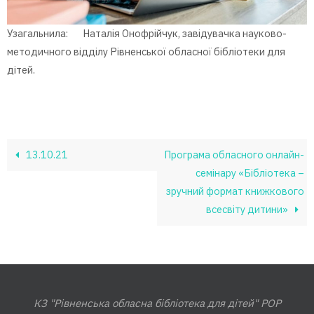
Узагальнила: Наталія Онофрійчук, завідувачка науково-
методичного відділу Рівненської обласної бібліотеки для
дітей.
13.10.21
Програма обласного онлайн-
семінару «Бібліотека –
зручний формат книжкового
всесвіту дитини»
КЗ "Рівненська обласна бібліотека для дітей" РОР