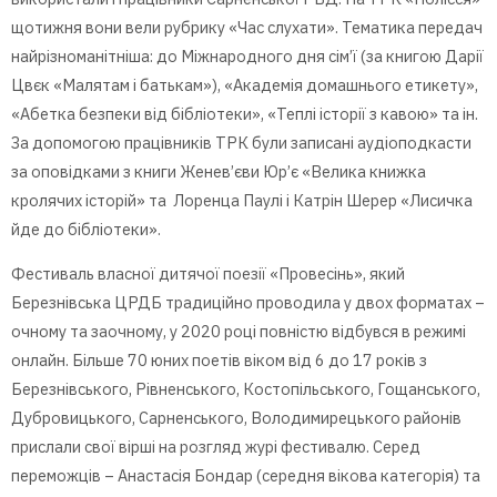
щотижня вони вели рубрику «Час слухати». Тематика передач
найрізноманітніша: до Міжнародного дня сім’ї (за книгою Дарії
Цвєк «Малятам і батькам»), «Академія домашнього етикету»,
«Абетка безпеки від бібліотеки», «Теплі історії з кавою» та ін.
За допомогою працівників ТРК були записані аудіоподкасти
за оповідками з книги Женев’єви Юр’є «Велика книжка
кролячих історій» та Лоренца Паулі і Катрін Шерер «Лисичка
йде до бібліотеки».
Фестиваль власної дитячої поезії «Провесінь», який
Березнівська ЦРДБ традиційно проводила у двох форматах –
очному та заочному, у 2020 році повністю відбувся в режимі
онлайн. Більше 70 юних поетів віком від 6 до 17 років з
Березнівського, Рівненського, Костопільського, Гощанського,
Дубровицького, Сарненського, Володимирецького районів
прислали свої вірші на розгляд журі фестивалю. Серед
переможців – Анастасія Бондар (середня вікова категорія) та