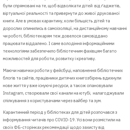
були спрямовані на те, щоб відволікати дітей від ґаджетів,
віртуальної реальності та привернути до живої друкованої
книги. Але в умовах карантину, коли більшість дітей та
дорослих опинились в самоізоляції, на дистанційному навчанні
чи роботі, бібліотекарям теж довелося самовіддано
працювати віддалено. І саме володіння інформаційними
технологіями забезпечило бібліотечним фахівцям багато
можливостей для роботи, розвитку і креативу.
Маючи навички роботи у фейсбуці, наповнення бібліотечних
блогів та сайтів, працівники дитячих книгозбірень вдихнули
нове життя у вже існуючі ресурси, а також опановували
Instagram, створювали свої канали на ютубі, налагоджували
спілкування з користувачами через вайбер та зум.
Карантинний період у бібліотеках для дітей розпочався з
інформування читачів про COVID-19. Усі вони розмістили на
своїх ФБ-сторінках рекомендації щодо захисту від