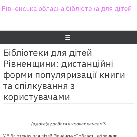
Skip
Рівненська обласна бібліотека для дітей
to
content
Бібліотеки для дітей
Рівненщини: дистанційні
форми популяризації книги
та спілкування з
користувачами
(з досвіду роботи в умовах пандемії)
У бібліотеках для дітей Рівненської області, які звикли