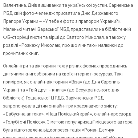
Валентина, Днів вишиванки та української хустки. Сарненська
РБД свій фото-челендж присвятила Дню Державного
Прапора України – «У тебе є фото з прапором України?».
Маленькі читачі Вараської МБД представили на бібліотечній
ФБ-сторінці листи та вірші до Святого Миколая, а також у
розділі «Розкажу Миколаю, про що я читаю» малюнки до
прочитаних книг.
Онлайн-ігри та вікторини теж у різних формах проводились
дитячими книгозбірнями на своїх інтернет-ресурсах. Такі,
приміром, як онлайн-вікторини «Віза» (до Дня Європи в
Україні) та «Твій друг – книга» (до Всеукраїнського дня
бібліотек) Гощанської ЦРДБ. Зарічненська РБД
запропонувала дітям онлайн-ігри краєзнавчого змісту:
«Бабусина аптека», «Наш Поліський край», онлайн-кросворд
«Голубі очі Полісся». З метою популяризації місцевого автора
була підготовлена відеопрезентація «Роман Демчук
розважає і навчає» та інтерактивна вправа до неї «Книги