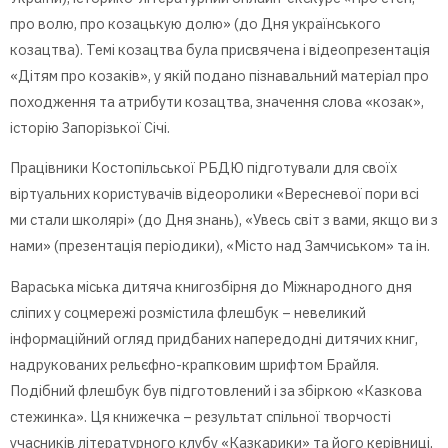
про волю, про козацькую долю» (до Дня українського
козацтва). Темі козацтва була присвячена і відеопрезентація
«Дітям про козаків», у якій подано пізнавальний матеріал про
походження та атрибути козацтва, значення слова «козак»,
історію Запорізької Січі.
Працівники Костопільської РБДЮ підготували для своїх
віртуальних користувачів відеоролики «Вересневої пори всі
ми стали школярі» (до Дня знань), «Увесь світ з вами, якщо ви з
нами» (презентація періодики), «Місто над Замчиськом» та ін.
Вараська міська дитяча книгозбірня до Міжнародного дня
сліпих у соцмережі розмістила флешбук – невеликий
інформаційний огляд придбаних напередодні дитячих книг,
надрукованих рельєфно-крапковим шрифтом Брайля.
Подібний флешбук був підготовлений і за збіркою «Казкова
стежинка». Ця книжечка – результат спільної творчості
учасників літературного клубу «Казкарики» та його керівниці,