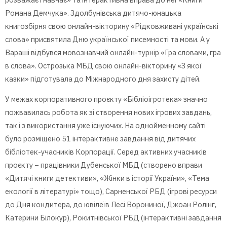
Романа Демчука». Здолбунівська дитячо-юнацька
книгозбірня свою онлайн-вікторину «Рідковживані українські
слова» присвятила Дню української писемності та мови. А у
Вараші відбувся мовознавчий онлайн-турнір «Гра словами, гра
в слова». Острозька МБД свою онлайн-вікторину «З якої
казки» підготувала до Міжнародного дня захисту дітей.
У межах корпоративного проєкту «Бібліоігротека» значно
пожвавилась робота як зі створення нових ігрових завдань,
так і з використання уже існуючих. На однойменному сайті
було розміщено 51 інтерактивне завдання від дитячих
бібліотек-учасників Корпорації. Серед активних учасників
проєкту – працівники Дубенської МБД (створено вправи
«Дитячі книги детективи», «Жінки в історії України», «Тема
екології в літературі» тощо), Сарненської РБД (ігрові ресурси
до Дня кондитера, до ювілеїв Лесі Ворониної, Джоан Ролінг,
Катерини Білокур), Рокитнівської РБД (інтерактивні завдання