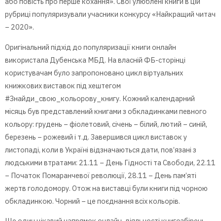
або повість про перше кохання». Свої улюблені книги в цій
рубриці популяризували учасники конкурсу «Найкращий читач
– 2020».
Оригінальний підхід до популяризації книги онлайн
використала Дубенська МБД. На власній ФБ-сторінці
користувачам було запропоновано цикл віртуальних
книжкових виставок під хештегом
#Знайди_свою_кольорову_книгу. Кожний календарний
місяць був представлений книгами з обкладинками певного
кольору: грудень – фіолетовий, січень – білий, лютий – синій,
березень – рожевий і т.д. Завершився цикл виставок у
листопаді, коли в Україні відзначаються дати, пов’язані з
людськими втратами: 21.11 – День Гідності та Свободи, 22.11
– Початок Помаранчевої революції, 28.11 – День пам’яті
жертв голодомору. Отож на виставці були книги під чорною
обкладинкою. Чорний – це поєднання всіх кольорів.
Ще один цікавий напрямок онлайн-діяльності книгозбірень