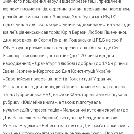
Значного поширення набули відеопрезентації, присвячені
ювілеям письменників, окремим книгам, державним, народним,
релігійним святам тощо. Зокрема, Здолбунівська РБДЮ
підготувала для своїх користувачів відеознайомства з нагоди
ювілеїв рівненських авторів: Юрія Берези, Любові Пшеничної,
дня народження Сергія Гридіна. Гощанська ЦРДБ на своїй
ФБ-сторінці розмістила відеопрезентації «Антуан де Сент-
Екзюпері: письменник, що літав» (до 120-річчя від дня
народження); «Драматургія любові і добра» (до 175-ї річниці
Івана Карпенка-Карого); до Дня Конституції України
«Європейські правові цінності в Конституції України»,
Міжнародного дня інвалідів «Дивись на мене як на рідного»
та ін. Дубровицька РБД на своїй ФБ-сторінці започаткувала
рубрику «Ювілейна книга», а також підготувала
мультимедійну презентацію «Мальовничі куточки України (до
Дня Незалежності України), віртуальну бесіду за книгою
Романа Неділько «Небесна варта» (до Дня пам’яті захисників
України), історико-літературний онлайн-екскурс «Про степ,