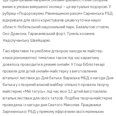
виник в умовах вимушеної ізоляції – це віртуальні подорожі. У
рубриці «Подорожуємо Рівненщиною разом» Сарненська РБД
відкривала для своїх користувачів цікаві куточки нашої
області: Нобельський національний парк, Базальтові стовпи,
Око Дракона, Тараканівський форт, Тунель кохання,
Надслучанську Швейцарію.
Такі ефективні та улюблені дітворою заходи як майстер-
класи різноманітної тематики також під час карантину
довелось проводити в режимі онлайн. У Гощі бібліотекарі
провели для дітей онлайн-майстерку з виготовлення
вітальної листівки до Дня батька. Вараська МБД з нагоди Дня
батька у створеній власній вайбер-спільноті провела творчу
майстерню «Мій татусь», під час якої 12 дітей виготовляли
вітальні листівки для своїх татусів. Подібна творча майстерня
проведена і з нагоди дня Святого Миколая. Працівники
Зарічненської РБД у прямому ефірі вчили своїх маленьких