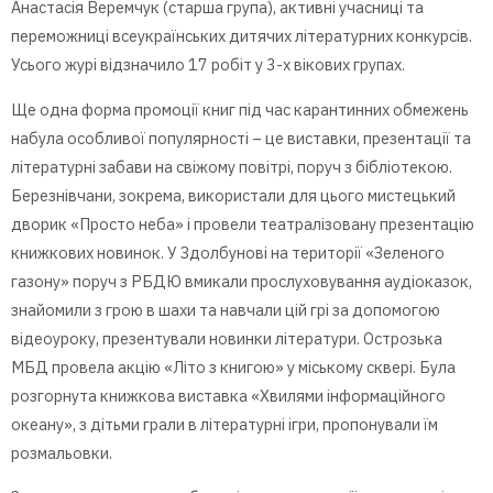
Анастасія Веремчук (старша група), активні учасниці та
переможниці всеукраїнських дитячих літературних конкурсів.
Усього журі відзначило 17 робіт у 3-х вікових групах.
Ще одна форма промоції книг під час карантинних обмежень
набула особливої популярності – це виставки, презентації та
літературні забави на свіжому повітрі, поруч з бібліотекою.
Березнівчани, зокрема, використали для цього мистецький
дворик «Просто неба» і провели театралізовану презентацію
книжкових новинок. У Здолбунові на території «Зеленого
газону» поруч з РБДЮ вмикали прослуховування аудіоказок,
знайомили з грою в шахи та навчали цій грі за допомогою
відеоуроку, презентували новинки літератури. Острозька
МБД провела акцію «Літо з книгою» у міському сквері. Була
розгорнута книжкова виставка «Хвилями інформаційного
океану», з дітьми грали в літературні ігри, пропонували їм
розмальовки.