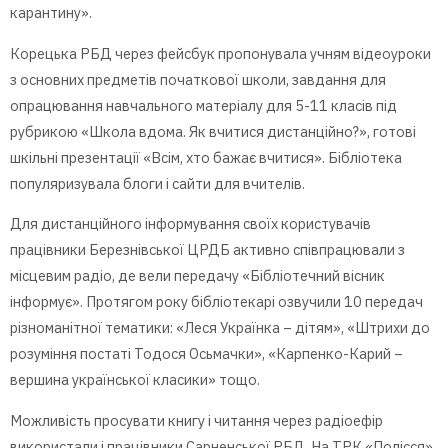
карантину».
Корецька РБД через фейсбук пропонувала учням відеоуроки
з основних предметів початкової школи, завдання для
опрацювання навчального матеріалу для 5-11 класів під
рубрикою «Школа вдома. Як вчитися дистанційно?», готові
шкільні презентації «Всім, хто бажає вчитися». Бібліотека
популяризувала блоги і сайти для вчителів.
Для дистанційного інформування своїх користувачів
працівники Березнівської ЦРДБ активно співпрацювали з
місцевим радіо, де вели передачу «Бібліотечний вісник
інформує». Протягом року бібліотекарі озвучили 10 передач
різноманітної тематики: «Леся Українка – дітям», «Штрихи до
розуміння постаті Тодося Осьмачки», «Карпенко-Карий –
вершина української класики» тощо.
Можливість просувати книгу і читання через радіоефір
використали і працівники Сарненської РБД. На ТРК «Полісся»