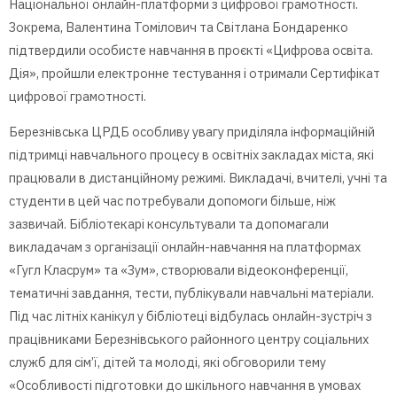
Національної онлайн-платформи з цифрової грамотності.
Зокрема, Валентина Томілович та Світлана Бондаренко
підтвердили особисте навчання в проєкті «Цифрова освіта.
Дія», пройшли електронне тестування і отримали Сертифікат
цифрової грамотності.
Березнівська ЦРДБ особливу увагу приділяла інформаційній
підтримці навчального процесу в освітніх закладах міста, які
працювали в дистанційному режимі. Викладачі, вчителі, учні та
студенти в цей час потребували допомоги більше, ніж
зазвичай. Бібліотекарі консультували та допомагали
викладачам з організації онлайн-навчання на платформах
«Гугл Класрум» та «Зум», створювали відеоконференції,
тематичні завдання, тести, публікували навчальні матеріали.
Під час літніх канікул у бібліотеці відбулась онлайн-зустріч з
працівниками Березнівського районного центру соціальних
служб для сім’ї, дітей та молоді, які обговорили тему
«Особливості підготовки до шкільного навчання в умовах