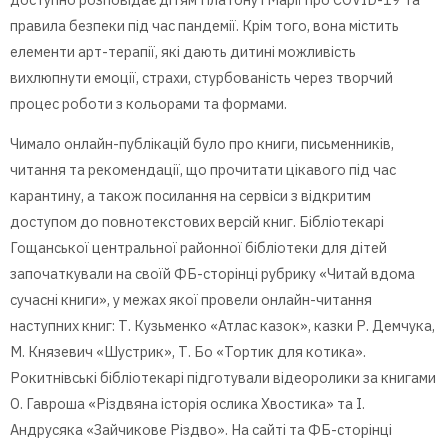
правила безпеки під час пандемії. Крім того, вона містить
елементи арт-терапії, які дають дитині можливість
вихлюпнути емоції, страхи, стурбованість через творчий
процес роботи з кольорами та формами.
Чимало онлайн-публікацій було про книги, письменників,
читання та рекомендації, що прочитати цікавого під час
карантину, а також посилання на сервіси з відкритим
доступом до повнотекстових версій книг. Бібліотекарі
Гощанської центральної районної бібліотеки для дітей
започаткували на своїй ФБ-сторінці рубрику «Читай вдома
сучасні книги», у межах якої провели онлайн-читання
наступних книг: Т. Кузьменко «Атлас казок», казки Р. Демчука,
М. Князевич «Шустрик», Т. Бо «Тортик для котика».
Рокитнівські бібліотекарі підготували відеоролики за книгами
О. Гавроша «Різдвяна історія ослика Хвостика» та І.
Андрусяка «Зайчикове Різдво». На сайті та ФБ-сторінці