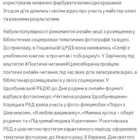
користувачів незвично фарбувати великодні крашанки.
Згодом діти ділились і своїми відео про участь у майстер-класі
та власними результатами.
Набули популярності різноманітні онлайн-акції з розміщення у
бібліотечних соцмережах тематичних фотографій та відео.
До прикладу, в Гощанській ЦРДБ вона називалась «Селфі з
улюбленою книгою: я прочитав і тобі раджу!». У Зарічному під
хештегом #Поетичні читання#ЦемояУкраїна пройшли
поетичні онлайн-читання, під час яких діти записували відео, а
бібліотекарі розміщували їх у своїх соцмережах. У
Здолбунівській РБДЮ до Дня родини в онлайн-форматі
відбувся фотоконкурс «Читаюча родина Здолбунівщини».
Корецька РБД взяла участь у фото-флешмобах «Поруч з
Шевченком», «Я люблю вишиванку», «Мамина хустка – оберіг
родини» та «Підтримай медика Кореччини». Рокитнівська
РБД з цією метою протягом карантинного періоду оформляла
тематичні фотозони: до Нового року, 8 березня, Дня святого