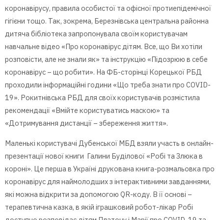
коронавірусу, правила особистої та офісної протиепідемічної
гігієни тощо. Так, зокрема, Березнівська центральна районна
дитяча бібліотека запропонувала своїм користувачам
навчальне відео «Про коронавірус дітям. Все, що Ви хотіли
розповісти, але не знали як» та інструкцію «Підозрюю в себе
коронавірус – що робити». На ФБ-сторінці Корецької РБД
проходили інформаційні години «Що треба знати про COVID-
19». Рокитнівська РБД для своїх користувачів розмістила
рекомендації «Вмійте користуватись маскою» та
«Дотримування дистанції – збереження життя».
Маленькі користувачі Дубенської МБД взяли участь в онлайн-
презентації нової книги Галини Буділової «Робі та Злюка в
короні». Це перша в Україні друкована книга-розмальовка про
коронавірус для наймолодших з інтерактивними завданнями,
які можна відкрити за допомогою QR-коду. В її основі –
терапевтична казка, в якій іграшковий робот-лікар Робі
доступно розповідає дітям Платону і Марії про COVID-19 та