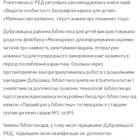
Рокитнівської РБД регулярно рекомендувались книги серій
«Видатні особистості. Біографічні нариси для дітей»,
«Маленькі про великих», «Круті знання про пізнання» тощо.
Дубровицька районна бібліотека для дітей використовувала
додаток фейсбука «Meсенджер» для інформування окремих
читачів про наявність запитуваних видань, літературні
новинки та для попереднього замовлення книг на вимогу в
період послаблення карантину. Оскільки через
протиепідемічні заходи призупинилась робота з дошкільними
закладами Дубровиці, бібліотека зуміла не втратити контакт
з малятами за допомогою сучасних технологій. Бібліотекарі
підготували відеозаписи екскурсійних бесід про бібліотеку під
назвою «Перший раз у бібліотеці» та передали їх старшим
групам дитячих садків №1 та №5.
Чимало бібліотекарів, у тому числі і працівники Дубровицької
РБД, підвищили свою кваліфікацію за допомогою