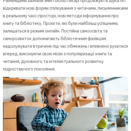
Рівненщини зазнали змін і бібліотекарі продовжують шукати і
відкривати нові форми спілкування з читачами, письменниками
в реальному часі і просторі, нові методи інформування про
книгу та бібліотеку. Проєкти, які були найбільш успішними,
залишаться в режимі онлайн. Постійна самоосвіта та
саморозвиток допомагають бібліотечним фахівцям
надолужувати втрачене під час обмежень і впевнено рухатися
вперед, виконуючи свою місію з популяризації книги та
читання, духовного та інтелектуального розвитку
підростаючого покоління.