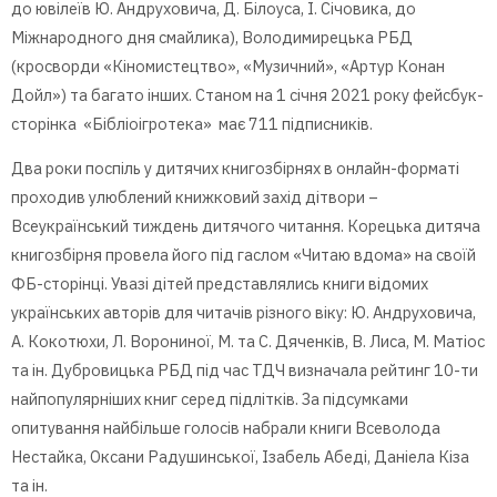
до ювілеїв Ю. Андруховича, Д. Білоуса, І. Січовика, до
Міжнародного дня смайлика), Володимирецька РБД
(кросворди «Кіномистецтво», «Музичний», «Артур Конан
Дойл») та багато інших. Станом на 1 січня 2021 року фейсбук-
сторінка «Бібліоігротека» має 711 підписників.
Два роки поспіль у дитячих книгозбірнях в онлайн-форматі
проходив улюблений книжковий захід дітвори –
Всеукраїнський тиждень дитячого читання. Корецька дитяча
книгозбірня провела його під гаслом «Читаю вдома» на своїй
ФБ-сторінці. Увазі дітей представлялись книги відомих
українських авторів для читачів різного віку: Ю. Андруховича,
А. Кокотюхи, Л. Ворониної, М. та С. Дяченків, В. Лиса, М. Матіос
та ін. Дубровицька РБД під час ТДЧ визначала рейтинг 10-ти
найпопулярніших книг серед підлітків. За підсумками
опитування найбільше голосів набрали книги Всеволода
Нестайка, Оксани Радушинської, Ізабель Абеді, Даніела Кіза
та ін.