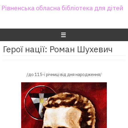
Skip
Рівненська обласна бібліотека для дітей
to
content
Герої нації: Роман Шухевич
/до 115-ї річниці від дня народження/