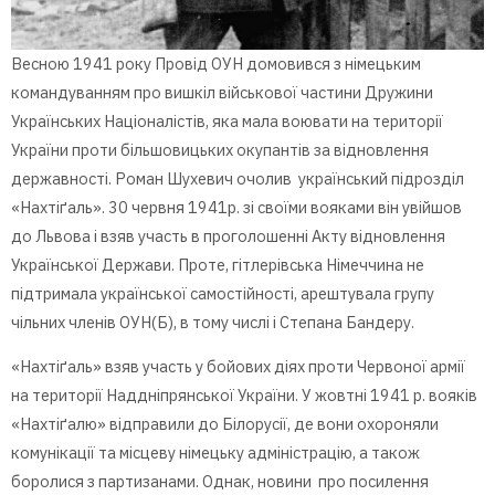
Весною 1941 року Провід ОУН домовився з німецьким
командуванням про вишкіл військової частини Дружини
Українських Націоналістів, яка мала воювати на території
України проти більшовицьких окупантів за відновлення
державності. Роман Шухевич очолив український підрозділ
«Нахтіґаль». 30 червня 1941р. зі своїми вояками він увійшов
до Львова і взяв участь в проголошенні Акту відновлення
Української Держави. Проте, гітлерівська Німеччина не
підтримала української самостійності, арештувала групу
чільних членів ОУН(Б), в тому числі і Степана Бандеру.
«Нахтіґаль» взяв участь у бойових діях проти Червоної армії
на території Наддніпрянської України. У жовтні 1941 р. вояків
«Нахтіґалю» відправили до Білорусії, де вони охороняли
комунікації та місцеву німецьку адміністрацію, а також
боролися з партизанами. Однак, новини про посилення