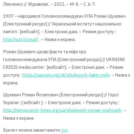
Левченко // Журавлик. – 2021. – № 4. – С. 6-7.
1907 – народився Головнокомандувач УПА Роман Шухевич
[Електронний ресурс] // Український інститут національної
пам’яті : [вебсайт]. – Електронні дані. – Режим доступу :
http://surl.li/ccuqf
. – Назва з екрана.
Роман Шухевич: цікаві факти та міфи про
головнокомандувача УПА [Електронний ресурс] // UKRAINE
CRISIS media center : [вебсайт]. – Електронні дані. – Режим
доступу :
https://uacrisis.org/uk/shuhevych-fakty-mify
. – Назва з
екрана.
Шухевич Роман Йосипович [Електронний ресурс] // Герої
України : [ вебсайт ]. – Електронні дані. – Режим доступу :
http://heroes.profi-forex.org/ua/shuhevich-roman-iosifovich
. –
Назва з екрана.
Буклет можна завантажити
тут
.