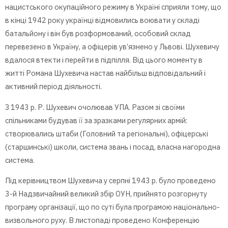
нацистського окупаційного режиму в Україні сприяли тому, що
в кінці 1942 року українці відмовились воювати у складі
батальйону і він був розформований, особовий склад
перевезено в Україну, а офіцерів ув’язнено у Львові. Шухевичу
вдалося втекти і перейти в підпілля. Від цього моменту в
житті Романа Шухевича настав найбільш відповідальний і
активний період діяльності.
З 1943 р. Р. Шухевич очолював УПА. Разом зі своїми
спільниками будував її за зразками регулярних армій:
створювались штаби (Головний та регіональні), офіцерські
(старшинські) школи, система звань і посад, власна нагородна
система.
Під керівництвом Шухевича у серпні 1943 р. було проведено
3-й Надзвичайний великий збір ОУН, прийнято розгорнуту
програму організації, що по суті була програмою національно-
визвольного руху. В листопаді проведено Конференцію