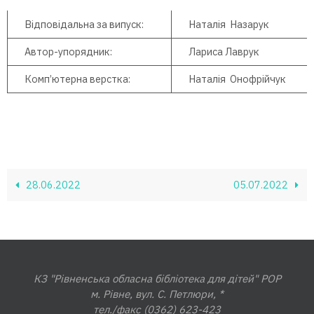
Відповідальна за випуск:
Наталія Назарук
Автор-упорядник:
Лариса Лаврук
Комп’ютерна верстка:
Наталія Онофрійчук
28.06.2022
05.07.2022
КЗ "Рівненська обласна бібліотека для дітей" РОР
м. Рівне, вул. С. Петлюри, *
тел./факс (0362) 623-423