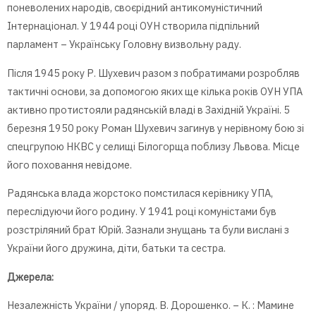
поневолених народів, своєрідний антикомуністичний
Інтернаціонал. У 1944 році ОУН створила підпільний
парламент – Українську Головну визвольну раду.
Після 1945 року Р. Шухевич разом з побратимами розробляв
тактичні основи, за допомогою яких ще кілька років ОУН УПА
активно протистояли радянській владі в Західній Україні. 5
березня 1950 року Роман Шухевич загинув у нерівному бою зі
спецгрупою НКВС у селищі Білогорща поблизу Львова. Місце
його поховання невідоме.
Радянська влада жорстоко помстилася керівнику УПА,
переслідуючи його родину. У 1941 році комуністами був
розстріляний брат Юрій. Зазнали знущань та були вислані з
України його дружина, діти, батьки та сестра.
Джерела:
Незалежність України / упоряд. В. Дорошенко. – К. : Мамине