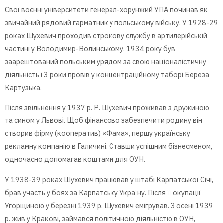
Свої воєнні університети генерал-хорунжий УПА починав як
звичайний рядовий гарматник у польському війську. У 1928-29
роках Шухевич проходив строкову службу в артилерійській
частині у Володимир-Волинському. 1934 року був
заарештований польським урядом за свою націоналістичну
діяльність і 3 роки провів у концентраційному таборі Береза
Картузька.
Після звільнення у 1937 р. Р. Шухевич проживав з дружиною
та сином у Львові. Щоб фінансово забезпечити родину він
створив фірму (кооператив) «Фама», першу українську
рекламну компанію в Галичині. Ставши успішним бізнесменом,
одночасно допомагав коштами для ОУН.
У 1938-39 роках Шухевич працював у штабі Карпатської Січі,
брав участь у боях за Карпатську Україну. Після її окупації
Угорщиною у березні 1939 р. Шухевич емігрував. З осені 1939
р. жив у Кракові, займався політичною діяльністю в ОУН,