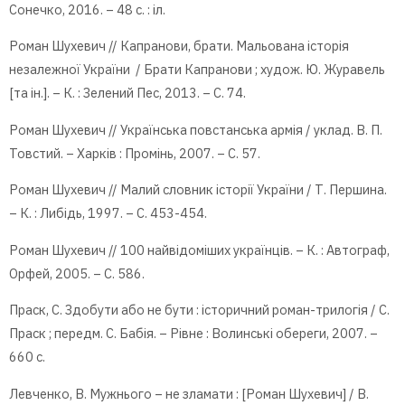
Сонечко, 2016. – 48 с. : іл.
Роман Шухевич // Капранови, брати. Мальована історія
незалежної України / Брати Капранови ; худож. Ю. Журавель
[та ін.]. – К. : Зелений Пес, 2013. – С. 74.
Роман Шухевич // Українська повстанська армія / уклад. В. П.
Товстий. – Харків : Промінь, 2007. – С. 57.
Роман Шухевич // Малий словник історії України / Т. Першина.
– К. : Либідь, 1997. – С. 453-454.
Роман Шухевич // 100 найвідоміших українців. – К. : Автограф,
Орфей, 2005. – С. 586.
Праск, С. Здобути або не бути : історичний роман-трилогія / С.
Праск ; передм. С. Бабія. – Рівне : Волинські обереги, 2007. –
660 с.
Левченко, В. Мужнього – не зламати : [Роман Шухевич] / В.