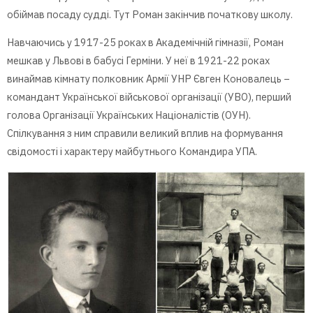
обіймав посаду судді. Тут Роман закінчив початкову школу.
Навчаючись у 1917-25 роках в Академічній гімназії, Роман
мешкав у Львові в бабусі Герміни. У неї в 1921-22 роках
винаймав кімнату полковник Армії УНР Євген Коновалець –
командант Української військової організації (УВО), перший
голова Організації Українських Націоналістів (ОУН).
Спілкування з ним справили великий вплив на формування
свідомості і характеру майбутнього Командира УПА.