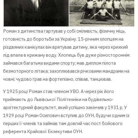
Роман з дитинства гартував у собі сміливість, фізичну міць,
готовність до боротьби за Україну. 15-річним хлопцем на
різдвяних канікулах він врятував дитину, яка через крихкий
лід впала в крижану воду. Хлопець був дуже різностороннім:
займався багатьма видами спорту; мав диплом пілота
безмоторного літака; захоплювався річковими мандрами на
човні; чудово грав на фортепіано, співав, танцював.
У 1925 році Роман став членом УВО. А через рік його
приймають до Львівської Політехніки на будівельно-
архітектурний факультет, який успішно закінчив у 1931 р. У
1929 році Роман Осипович вступив до ОУН, будучи одним із
перших її членів та займав там довгий час пост бойового
референта Крайової Екзекутиви ОУН.