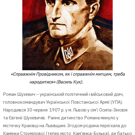
«Справжнім Провідником, як і справжнім митцем, треба
народитися» (
Василь Кук
).
Роман Шухевич – український політичний і військовий діяч,
головнокомандувач Української Повстанської Армії (УПА).
Народився 30 червня 1907 р. у м. Львові у сім’ї Осипа-Зіновія
та Євгенії Шухевичів. Раннє дитинство Романа минуло у
містечку Краківці на Львівщині. Згодом родина переїхала до
Камінки Струмілової (тепер місто Кам’янка-Бузька), де батько