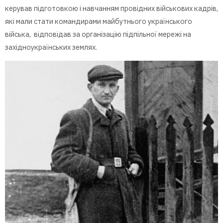
керував підготовкою і навчанням провідних військових кадрів,
які мали стати командирами майбутнього українського
війська, відповідав за організацію підпільної мережі на
західноукраїнських землях.