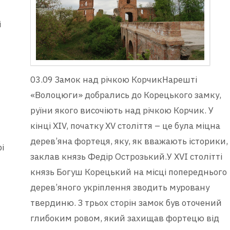
і
03.09 Замок над річкою КорчикНарешті
«Волоцюги» добрались до Корецького замку,
руїни якого височіють над річкою Корчик. У
кінці ХІV, початку ХV століття – це була міцна
дерев’яна фортеця, яку, як вважають історики,
і
заклав князь Федір Острозький.У ХVІ столітті
князь Богуш Корецький на місці попереднього
дерев’яного укріплення зводить муровану
твердиню. З трьох сторін замок був оточений
глибоким ровом, який захищав фортецю від