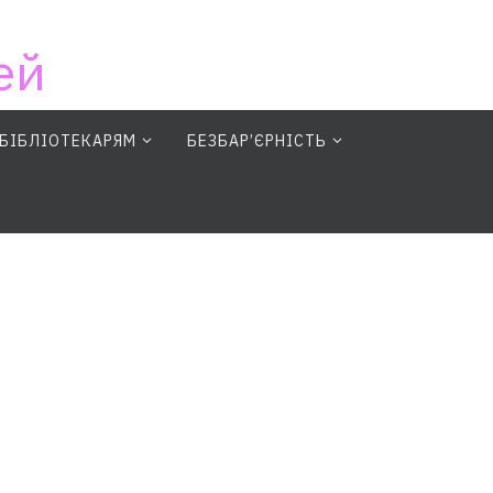
ей
БІБЛІОТЕКАРЯМ
БЕЗБАР’ЄРНІСТЬ
earch Button
Search for: