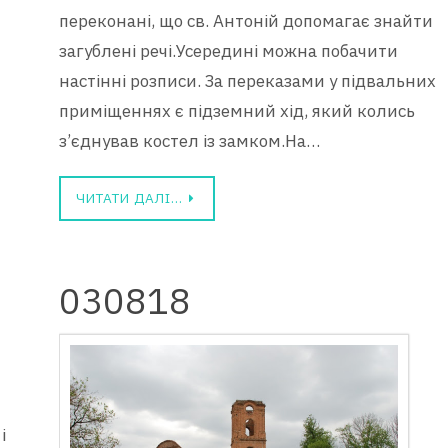
переконані, що св. Антоній допомагає знайти
загублені речі.Усередині можна побачити
настінні розписи. За переказами у підвальних
приміщеннях є підземний хід, який колись
з’єднував костел із замком.На…
ЧИТАТИ ДАЛІ…
030818
і