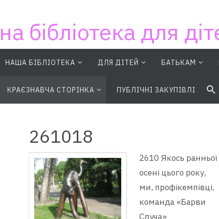
на бібліотека для діт
НАША БІБЛІОТЕКА
ДЛЯ ДІТЕЙ
БАТЬКАМ
S
КРАЄЗНАВЧА СТОРІНКА
ПУБЛІЧНІ ЗАКУПІВЛІ
261018
2610 Якось ранньої
осені цього року,
ми, профікемпівці,
команда «Барви
Случа»