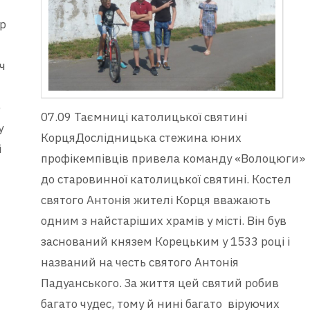
р
ч
е
07.09 Таємниці католицької святині
у
КорцяДослідницька стежина юних
і
профікемпівців привела команду «Волоцюги»
до старовинної католицької святині. Костел
святого Антонія жителі Корця вважають
одним з найстаріших храмів у місті. Він був
заснований князем Корецьким у 1533 році і
названий на честь святого Антонія
Падуанського. За життя цей святий робив
багато чудес, тому й нині багато віруючих