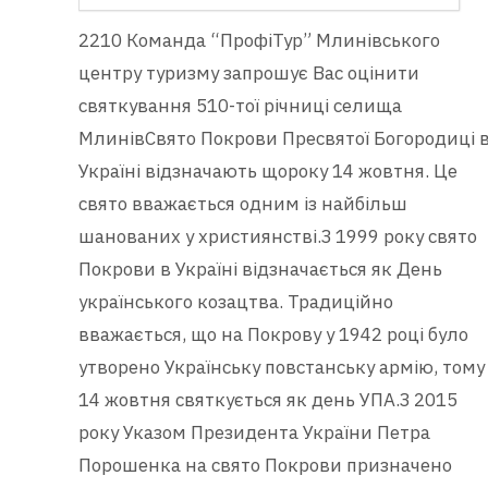
2210 Команда “ПрофіТур” Млинівського
центру туризму запрошує Вас оцінити
святкування 510-тої річниці селища
МлинівСвято Покрови Пресвятої Богородиці 
Україні відзначають щороку 14 жовтня. Це
свято вважається одним із найбільш
шанованих у християнстві.З 1999 року свято
Покрови в Україні відзначається як День
українського козацтва. Традиційно
вважається, що на Покрову у 1942 році було
утворено Українську повстанську армію, тому
14 жовтня святкується як день УПА.З 2015
року Указом Президента України Петра
Порошенка на свято Покрови призначено