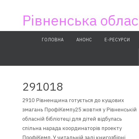
Skip
to
Рівненська облас
content
Skip
ГОЛОВНА
АНОНС
E-РЕСУРСИ
to
content
291018
2910 Рівненщина готується до кущових
змагань ПрофіКемпу25 жовтня у Рівненській
обласній бібліотеці для дітей відбулась
спільна нарада координаторів проекту
ПрофіКемп. У читальній залі книгозбірні