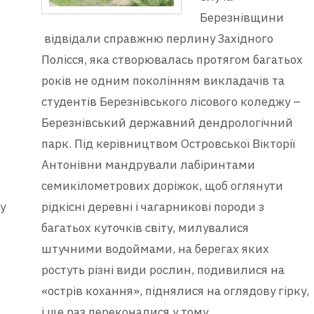
Березнівщини
відвідали справжню перлину Західного
Полісся, яка створювалась протягом багатьох
років не одним поколінням викладачів та
студентів Березнівського лісового коледжу –
Березнівський державний дендрологічний
парк. Під керівництвом Островської Вікторії
Антонівни мандрували лабіринтами
семикілометрових доріжок, щоб оглянути
у
рідкісні деревні і чагарникові породи з
багатьох куточків світу, милувалися
штучними водоймами, на берегах яких
ростуть різні види рослин, подивилися на
«острів кохання», піднялися на оглядову гірку,
і ще раз переконалися у тому,…