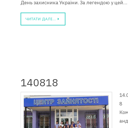
День захисника України. За легендою у цей…
ЧИТАТИ ДАЛІ…
140818
14.
8
Ко
ан