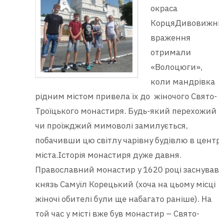
окраса
КорцяДивовижн
враження
отримали
«Волоцюги»,
коли мандрівка
рідним містом привела їх до жіночого Свято-
Троїцького монастиря. Будь-який перехожий
чи проїжджий мимоволі замилується,
побачивши цю світлу чарівну будівлю в центр
міста.Історія монастиря дуже давня.
Православний монастир у 1620 році заснував
князь Самуїл Корецький (хоча на цьому місці
жіночі обителі були ще набагато раніше). На
той час у місті вже був монастир – Свято-