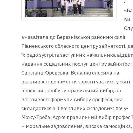
а
«Ба
ви
Слу
а» завітала до Березнівської районної філії
Рівненського обласного центру зайнятості, д
їх радо зустріла заступник начальника відділ
надання соціальних послуг центру зайнятост
Світлана Юровська. Вона наголосила на
важливості допомогти зорієнтуватися у світі
професій , зробити правильний вибір, на
важливості формули вибору професії, яка
складається з 3 важливих складових: Хочу-
Можу-Треба. Адже правильний вибір професії
– моральне задоволення, висока самооцінка,