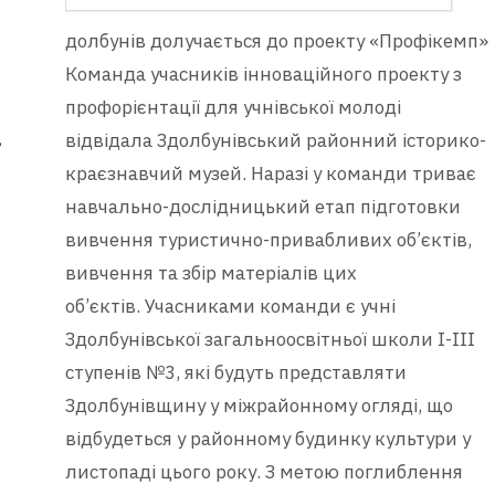
долбунів долучається до проекту «Профікемп»
Команда учасників інноваційного проекту з
профорієнтації для учнівської молоді
в
відвідала Здолбунівський районний історико-
краєзнавчий музей. Наразі у команди триває
навчально-дослідницький етап підготовки
вивчення туристично-привабливих об’єктів,
вивчення та збір матеріалів цих
об’єктів. Учасниками команди є учні
Здолбунівської загальноосвітньої школи І-ІІІ
ступенів №3, які будуть представляти
Здолбунівщину у міжрайонному огляді, що
відбудеться у районному будинку культури у
листопаді цього року. З метою поглиблення