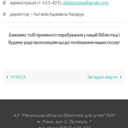
Ø адміністрація (т. 623-423),
dtbiblioteka@gmail.com
Ø директор – Наталія Адамівна Назарук
Бажаємо тобі приємного перебування у нашій бібліотеці і
будемо раді пропозиціям щодо поліпшення наших послуг
070619
Загадки-жарти
КЗ "Рівненська обласна бібліотека для дітей" РОР
м. Рівне, вул. С. Петлюри, *
тел./факс (0362) 623-423