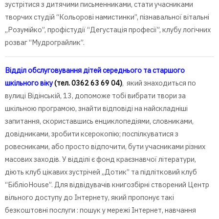
зустрітися з дитячими письменниками, стати учасниками
творчих студій “Кольорові намистинки”, пізнавальної вітальні
„Розумійко”, профістудії “Дегустація професії”, клубу логічних
розваг “Мудрограйлик”.
Відділ обслуговування дітей середнього та старшого
шкільного віку
(тел. 0362 63 69 04)
, який знаходиться по
вулиці Відінській, 13, допоможе тобі вибрати твори за
шкільною програмою, знайти відповіді на найскладніші
запитання, скориставшись енциклопедіями, словниками,
довідниками, зробити ксерокопію; поспілкуватися з
ровесниками, або просто відпочити, бути учасниками різних
масових заходів. У відділі є фонд краєзнавчої літератури,
діють клуб цікавих зустрічей „Дотик” та підлітковий клуб
“БібліоHouse”. Для відвідувачів книгозбірні створений Центр
вільного доступу до Інтернету, який пропонує такі
безкоштовні послуги : пошук у мережі Інтернет, навчання