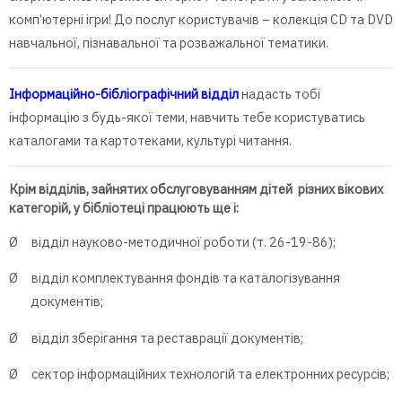
комп’ютерні ігри! До послуг користувачів – колекція СD та DVD
навчальної, пізнавальної та розважальної тематики.
Інформаційно-бібліографічний відділ
надасть тобі
інформацію з будь-якої теми, навчить тебе користуватись
каталогами та картотеками, культурі читання.
Крім відділів, зайнятих обслуговуванням дітей різних вікових
категорій, у бібліотеці працюють ще і:
Ø відділ науково-методичної роботи (т. 26-19-86);
Ø відділ комплектування фондів та каталогізування
документів;
Ø відділ зберігання та реставрації документів;
Ø сектор інформаційних технологій та електронних ресурсів;