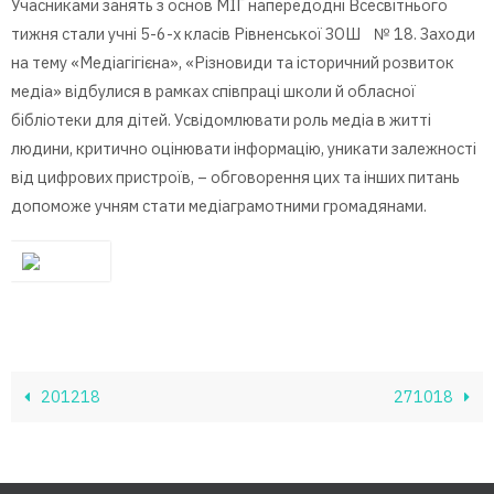
Учасниками занять з основ МІГ напередодні Всесвітнього
тижня стали учні 5-6-х класів Рівненської ЗОШ № 18. Заходи
на тему «Медіагігієна», «Різновиди та історичний розвиток
медіа» відбулися в рамках співпраці школи й обласної
бібліотеки для дітей. Усвідомлювати роль медіа в житті
людини, критично оцінювати інформацію, уникати залежності
від цифрових пристроїв, – обговорення цих та інших питань
допоможе учням стати медіаграмотними громадянами.
201218
271018