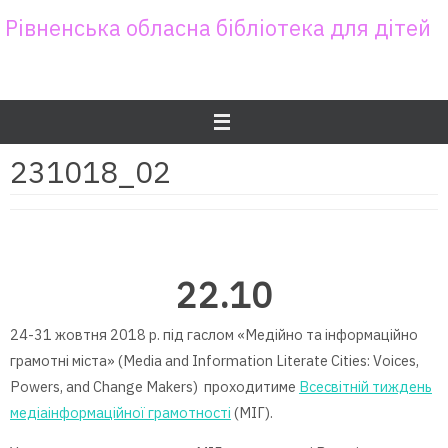
Skip
Рівненська обласна бібліотека для дітей
to
content
231018_02
22.10
24-31 жовтня 2018 р. під гаслом «Медійно та інформаційно
грамотні міста» (Media and Information Literate Cities: Voices,
Powers, and Change Makers) проходитиме
Всесвітній тиждень
медіаінформаційної грамотності
(МІГ).