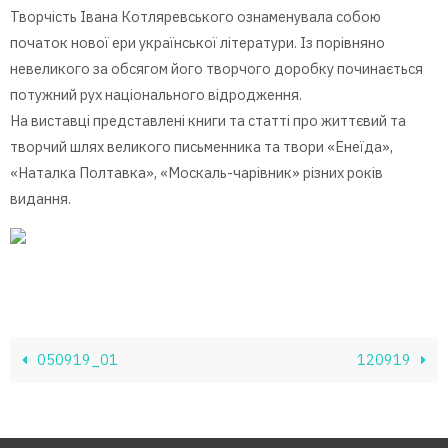
Творчість Івана Котляревського ознаменувала собою
початок нової ери української літератури. Із порівняно
невеликого за обсягом його творчого доробку починається
потужний рух національного відродження.
На виставці представлені книги та статті про життєвий та
творчий шлях великого письменника та твори «Енеїда»,
«Наталка Полтавка», «Москаль-чарівник» різних років
видання.
050919_01
120919