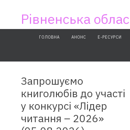
Skip
to
Рівненська облас
content
Skip
ГОЛОВНА
АНОНС
E-РЕСУРСИ
to
content
Запрошуємо
книголюбів до участі
у конкурсі «Лідер
читання – 2026»