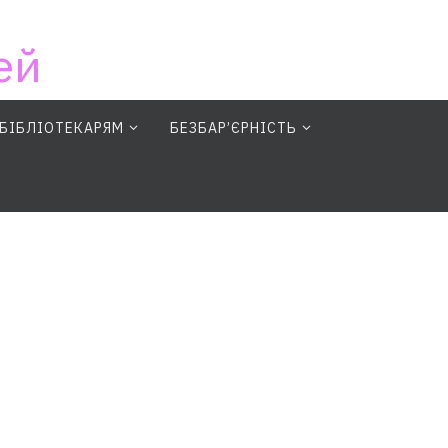
ей
БІБЛІОТЕКАРЯМ
БЕЗБАР’ЄРНІСТЬ
earch Button
Search for: