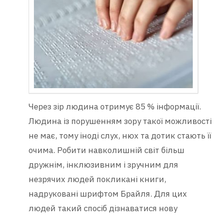
Через зір людина отримує 85 % інформації.
Людина із порушенням зору такої можливості
не має, тому іноді слух, нюх та дотик стають її
очима. Робити навколишній світ більш
дружнім, інклюзивним і зручним для
незрячих людей покликані книги,
надруковані шрифтом Брайля. Для цих
людей такий спосіб дізнаватися нову